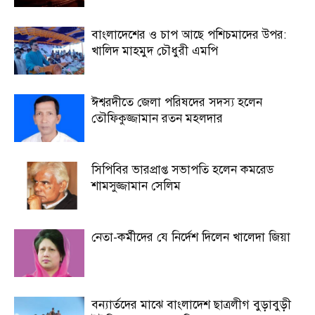
বাংলাদেশের ও চাপ আছে পশিচমাদের উপর:
খালিদ মাহমুদ চৌধুরী এমপি
ঈশ্বরদীতে জেলা পরিষদের সদস্য হলেন
তৌফিকুজ্জামান রতন মহলদার
সিপিবির ভারপ্রাপ্ত সভাপতি হলেন কমরেড
শামসুজ্জামান সেলিম
নেতা-কর্মীদের যে নির্দেশ দিলেন খালেদা জিয়া
বন্যার্তদের মাঝে বাংলাদেশ ছাত্রলীগ বুড়াবুড়ী