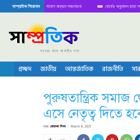
িতে বৈঠক নিয়ে সামাজিক যোগাযোগ মাধ্যমে সমালোচনা
বোর্ডের অনুমোদন ছাড়া সভাপতি ফ
সাম্প্রতিক শিরোনাম
েমিকন্ডাক্টর বা চীপ তৈরিতে নিজের শক্ত অবস্থান জানান দিচ্ছে চীন
সময়ের সাথে আগামীর পথে
প্রচ্ছদ
জাতীয়
আন্তর্জাতিক
রাজনীতি
সার
পুরুষতান্ত্রিক সমাজ
এসে নেতৃত্ব দিতে হব
দ্বারা
মোহাম্মদ শিপন
-
March 8, 2021