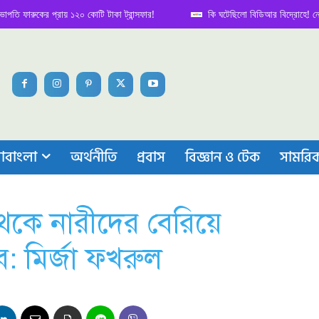
ারুকের প্রায় ১২০ কোটি টাকা ট্রান্সফার!
কি ঘটেছিলো বিডিআর বিদ্রোহে! নেপথ্য কা
াবাংলা
অর্থনীতি
প্রবাস
বিজ্ঞান ও টেক
সামরি
 থেকে নারীদের বেরিয়ে
ে: মির্জা ফখরুল