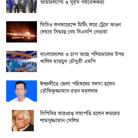
আয়ারল্যান্ড ও সুইস পর্যবেক্ষকরা
ভিডিও কনফারেন্সে মিটিং করে ট্রেনে আগুন
দেয়ার সিদ্ধান্ত নেয় বিএনপি নেতারা
বাংলাদেশের ও চাপ আছে পশিচমাদের উপর:
খালিদ মাহমুদ চৌধুরী এমপি
ঈশ্বরদীতে জেলা পরিষদের সদস্য হলেন
তৌফিকুজ্জামান রতন মহলদার
সিপিবির ভারপ্রাপ্ত সভাপতি হলেন কমরেড
শামসুজ্জামান সেলিম