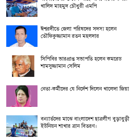
খালিদ মাহমুদ চৌধুরী এমপি
ঈশ্বরদীতে জেলা পরিষদের সদস্য হলেন
তৌফিকুজ্জামান রতন মহলদার
সিপিবির ভারপ্রাপ্ত সভাপতি হলেন কমরেড
শামসুজ্জামান সেলিম
নেতা-কর্মীদের যে নির্দেশ দিলেন খালেদা জিয়া
বন্যার্তদের মাঝে বাংলাদেশ ছাত্রলীগ বুড়াবুড়ী
ইউনিয়ন শাখার ত্রান বিতরণ।