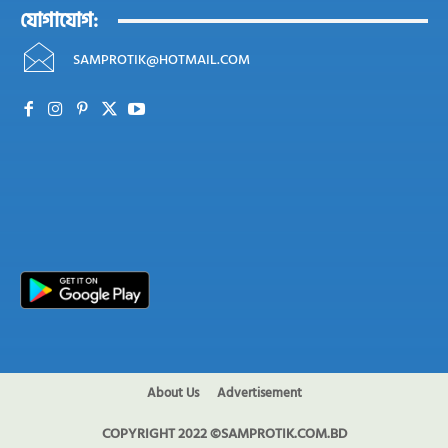
যোগাযোগ:
SAMPROTIK@HOTMAIL.COM
About Us
Advertisement
COPYRIGHT 2022 ©SAMPROTIK.COM.BD