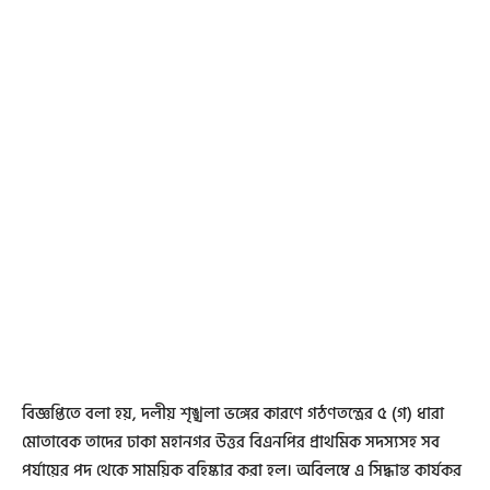
বিজ্ঞপ্তিতে বলা হয়, দলীয় শৃঙ্খলা ভঙ্গের কারণে গঠণতন্ত্রের ৫ (গ) ধারা
মোতাবেক তাদের ঢাকা মহানগর উত্তর বিএনপির প্রাথমিক সদস্যসহ সব
পর্যায়ের পদ থেকে সাময়িক বহিষ্কার করা হল। অবিলম্বে এ সিদ্ধান্ত কার্যকর