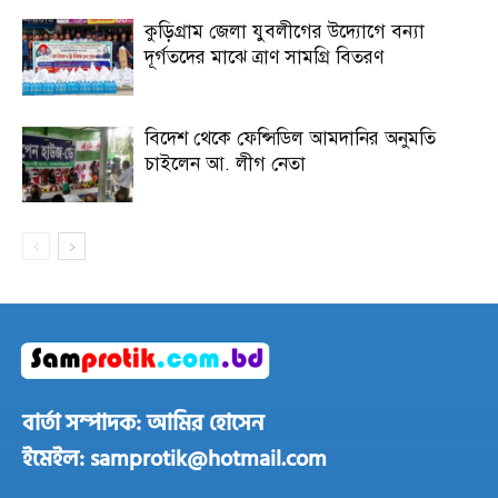
কুড়িগ্রাম জেলা যুবলীগের উদ্যোগে বন্যা
দূর্গতদের মাঝে ত্রাণ সামগ্রি বিতরণ
বিদেশ থেকে ফেন্সিডিল আমদানির অনুমতি
চাইলেন আ. লীগ নেতা
বার্তা সম্পাদক: আমির হোসেন
ইমেইল: samprotik@hotmail.com