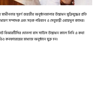
াধীনতার সুবর্ণ জয়ন্তীর অনুষ্ঠানমালার উদ্বোধন মুক্তিযুদ্ধের প্রতি
াধারণ সম্পাদক এবং সড়ক পরিবহন ও সেতুমন্ত্রী ওবায়দুল কাদের।
ী রুটে বিআরটিসির দোতলা বাস সার্ভিস উদ্বোধন কালে তিনি এ কথা
 কনফারেন্সের মাধ্যমে অনুষ্ঠানে যুক্ত হন।