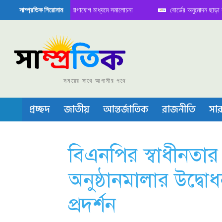
ডিতে বৈঠক নিয়ে সামাজিক যোগাযোগ মাধ্যমে সমালোচনা
বোর্ডের অনুমোদন ছাড়া সভাপতি 
সাম্প্রতিক শিরোনাম
সেমিকন্ডাক্টর বা চীপ তৈরিতে নিজের শক্ত অবস্থান জানান দিচ্ছে চীন
সময়ের সাথে আগামীর পথে
প্রচ্ছদ
জাতীয়
আন্তর্জাতিক
রাজনীতি
সার
বিএনপির স্বাধীনতার স
অনুষ্ঠানমালার উদ্বোধন
প্রদর্শন