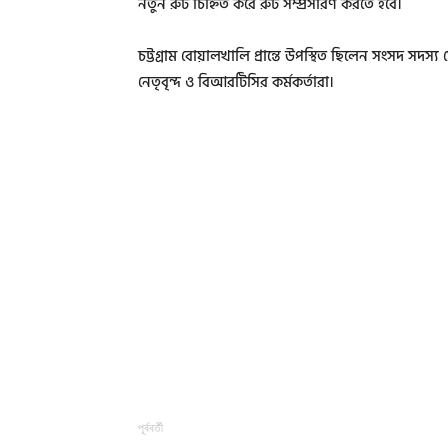
নতুন রুট চিহ্নিত করে রুট সম্প্রসারণ করতে হবে।
চট্টগ্রাম বোয়ালখালি প্রান্তে উপস্থিত ছিলেন সংসদ সদ
নেতৃবৃন্দ ও বিআরটিসির কর্মকর্তারা।
পূর্ববর্তী