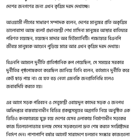
দেশের জনগণের জন্য এখন কৃত্রিম দরদ দেখাচ্ছে।
আওয়ামী লীগের সাধারণ সম্পাদক বলেন, দেশের মানুষের প্রতি অকৃত্রিম
ভালোবাসা আছে বলেই প্রধানমন্ত্রী শেখ হাসিনা মানুষের আস্থার বাতিঘরে
পরিণত হয়েছেন, হয়েছেন মাদার অব হিউম্যানিটি। পক্ষান্তরে বিএনপি
জীবন্ত মানুষকে আগুনে পুড়িয়ে মারে আর এখন কৃত্রিম দরদ দেখায়।
বিএনপি আমলে দুর্নীতি প্রাতিষ্ঠানিক রূপ পেয়েছিল, সে সময়ের সরকার
দুর্নীতির পৃষ্ঠপোষকতা করেছিল জানিয়ে তিনি বলেন, বর্তমানে দুর্নীতি করে
কেউ ছাড় পায় না। যে যত বড় নেতা এমনকি জনপ্রতিনিধি হলেও
জবাবদিহি করতে হয়।
এর আগে সড়ক পরিবহন ও সেতুমন্ত্রী ওবায়দুল কাদের সড়ক ও জনপথ
অধিদপ্তরে বাস্তবায়নাধীন বিভিন্ন প্রকল্পসমূহের অগ্রগতি নিয়ে অনুষ্ঠিত এক
ভিডিও কনফারেন্সে যুক্ত হয়ে দেশের যেসব এলাকায় নির্মাণাধীন সড়কের
কাজ ঢিলেঢালাভাবে চলছে সেসব সড়কগুলো দ্রুত শেষ করতে সংশ্লিষ্টদের
নির্দেশ দেন। পাশাপাশি বর্ষার আগেই সারাদেশে চলমান সংস্কার কাজগুলো