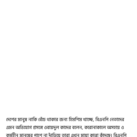
দেশের মানুষ নাকি বেঁচে থাকার জন্য হিমশিম খাচ্ছে, বিএনপি নেতাদের
এমন অভিযোগ প্রসঙ্গে ওবায়দুল কাদের বলেন, করোনাকালে অসহায় ও
কর্মহীন মানুষের পাশে না দাঁড়িয়ে তারা এখন মায়া কান্না কাঁদছে। বিএনপি