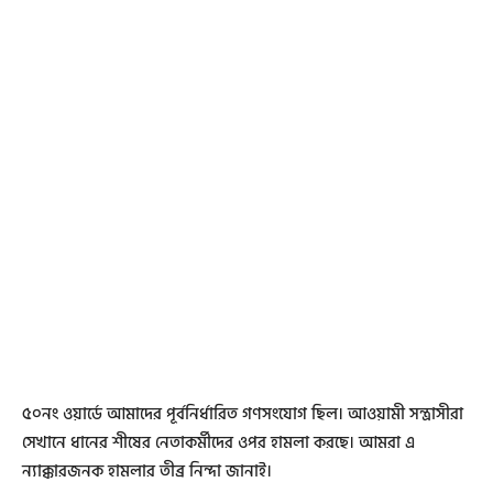
৫০নং ওয়ার্ডে আমাদের পূর্বনির্ধারিত গণসংযোগ ছিল। আওয়ামী সন্ত্রাসীরা
সেখানে ধানের শীষের নেতাকর্মীদের ওপর হামলা করছে। আমরা এ
ন্যাক্কারজনক হামলার তীব্র নিন্দা জানাই।