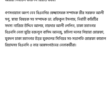
আমরা নির্বাচন কমিশন ঘেরাও করব।
গণসংযোগে অংশ নেন বিএনপির স্বেচ্ছাসেবক সম্পাদক মীর সরফত আলী
সপু, স্বাস্থ্য বিষয়ক সহ সম্পাদক ডা. রফিকুল ইসলাম, নির্বাহী কমিটির
সদস্য নাজিম উদ্দিন আলম, হায়দার আলী লেলিন, ঢাকা মহানগর
বিএনপি নেতা মুন্সি বজলুল বাসিদ আনজু, মহিলা দলের পিয়ারা মোস্তফা,
যুবদল ঢাকা মহানগর উত্তর যুবদলের সিনিয়র সহ-সভাপতি মোস্তফা কামাল
রিয়াদসহ বিএনপি ও তার অঙ্গসংগঠনের নেতাকর্মীরা।