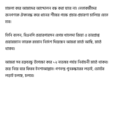
হামলা করে আমাদের আন্দোলন বন্ধ করা যাবে না। নেতাকর্মীদের
জনগণকে ঐক্যবদ্ধ করে ধানের শীষের পক্ষে প্রচার-প্রচারণা চালিয়ে যেতে
হবে।
তিনি বলেন, বিএনপি চেয়ারপারসন বেগম খালেদা জিয়া ও ভারপ্রাপ্ত
চেয়ারম্যান তারেক রহমান নির্দেশ দিয়েছেন আমরা মাঠে আছি, মাঠে
থাকব।
আমরা সব রক্তচক্ষু উপেক্ষা করে ১২ নভেম্বর পর্যন্ত নির্বাচনী মাঠে থাকব।
জয় নিয়ে ঘরে ফিরব ইনশাআল্লাহ। গণতন্ত্র পুনরুদ্ধারের লড়াই, ভোটের
লড়াই চলছে, চলবে।