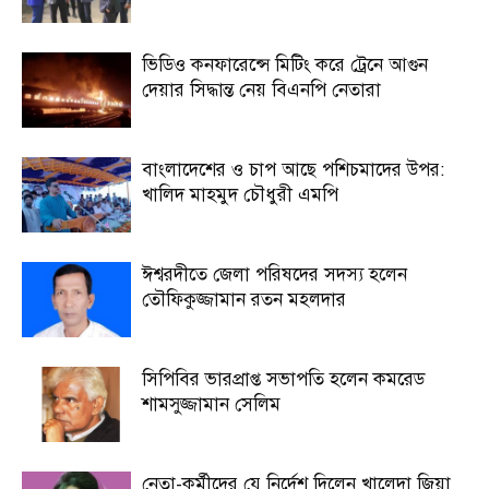
ভিডিও কনফারেন্সে মিটিং করে ট্রেনে আগুন
দেয়ার সিদ্ধান্ত নেয় বিএনপি নেতারা
বাংলাদেশের ও চাপ আছে পশিচমাদের উপর:
খালিদ মাহমুদ চৌধুরী এমপি
ঈশ্বরদীতে জেলা পরিষদের সদস্য হলেন
তৌফিকুজ্জামান রতন মহলদার
সিপিবির ভারপ্রাপ্ত সভাপতি হলেন কমরেড
শামসুজ্জামান সেলিম
নেতা-কর্মীদের যে নির্দেশ দিলেন খালেদা জিয়া