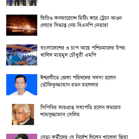
ভিডিও কনফারেন্সে মিটিং করে ট্রেনে আগুন
দেয়ার সিদ্ধান্ত নেয় বিএনপি নেতারা
বাংলাদেশের ও চাপ আছে পশিচমাদের উপর:
খালিদ মাহমুদ চৌধুরী এমপি
ঈশ্বরদীতে জেলা পরিষদের সদস্য হলেন
তৌফিকুজ্জামান রতন মহলদার
সিপিবির ভারপ্রাপ্ত সভাপতি হলেন কমরেড
শামসুজ্জামান সেলিম
নেতা-কর্মীদের যে নির্দেশ দিলেন খালেদা জিয়া