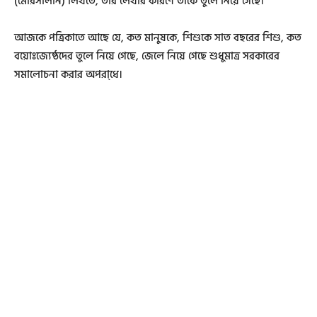
(মোরসালীন) লিখতে, তার লেখার কারণে তাকে তুলে নিয়ে গেছে।
আজকে পত্রিকাতে আছে যে, কত মানুষকে, শিশুকে সাত বছরের শিশু, কত
বয়োঃজ্যেষ্ঠদের তুলে নিয়ে গেছে, জেলে নিয়ে গেছে শুধুমাত্র সরকারের
সমালোচনা করার অপরা্ধে।