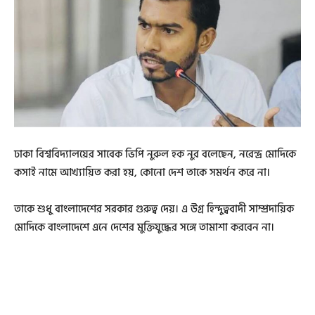
ঢাকা বিশ্ববিদ্যালয়ের সাবেক ভিপি নুরুল হক নুর বলেছেন, নরেন্দ্র মোদিকে
কসাই নামে আখ্যায়িত করা হয়, কোনো দেশ তাকে সমর্থন করে না।
তাকে শুধু বাংলাদেশের সরকার গুরুত্ব দেয়। এ উগ্র হিন্দুত্ববাদী সাম্প্রদায়িক
মোদিকে বাংলাদেশে এনে দেশের মুক্তিযুদ্ধের সঙ্গে তামাশা করবেন না।