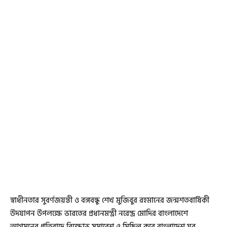
স্বাধীনতার সুবর্ণজয়ন্তী ও বঙ্গবন্ধু শেখ মুজিবুর রহমানের জন্মশতবার্ষিকী
উদযাপন উপলক্ষে ভারতের প্রধানমন্ত্রী নরেন্দ্র মোদির বাংলাদেশে
আগমনের প্রতিবাদে বিক্ষোভ সমাবেশ ও মিছিল করে বাংলাদেশ যুব