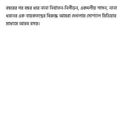
বছরের পর বছর ধরে নানা নির্যাতন-নিপীড়ন, একদলীয় শাসন, নানা
ধরনের এক নায়কতন্ত্রের বিরুদ্ধে আমরা দেখলাম সোশ্যাল মিডিয়ার
মাধ্যমে আরব বসন্ত।