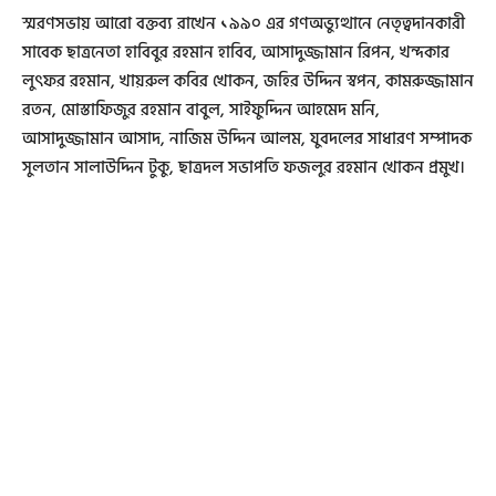
স্মরণসভায় আরো বক্তব্য রাখেন ১৯৯০ এর গণঅভ্যুত্থানে নেতৃত্বদানকারী
সাবেক ছাত্রনেতা হাবিবুর রহমান হাবিব, আসাদুজ্জামান রিপন, খন্দকার
লুৎফর রহমান, খায়রুল কবির খোকন, জহির উদ্দিন স্বপন, কামরুজ্জামান
রতন, মোস্তাফিজুর রহমান বাবুল, সাইফুদ্দিন আহমেদ মনি,
আসাদুজ্জামান আসাদ, নাজিম উদ্দিন আলম, যুবদলের সাধারণ সম্পাদক
সুলতান সালাউদ্দিন টুকু, ছাত্রদল সভাপতি ফজলুর রহমান খোকন প্রমুখ।