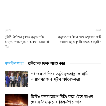
পূর্ববর্তী
পরবর্তী
পুলিশি নির্যাতনে যুবকের মৃতুতে গভীর
মৃত্যুদণ্ডের বিধান রেখে অধ্যাদেশ জারি
উদ্বেগ, ক্ষোভ প্রকাশ করেছেন চরমোনাই
হওয়ায় আনন্দ র‌্যালি করেছে ছাত্রলীগ
পীর
সম্পর্কিত খবর
প্রতিবেদক থেকে আরও খবর
পর্যবেক্ষণে গিয়ে সন্তুষ্ট যুক্তরাষ্ট্র, জার্মানি,
আয়ারল্যান্ড ও সুইস পর্যবেক্ষকরা
ভিডিও কনফারেন্সে মিটিং করে ট্রেনে আগুন
দেয়ার সিদ্ধান্ত নেয় বিএনপি নেতারা