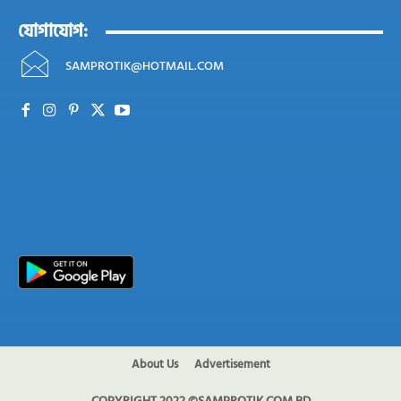
যোগাযোগ:
SAMPROTIK@HOTMAIL.COM
About Us
Advertisement
COPYRIGHT 2022 ©SAMPROTIK.COM.BD