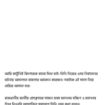
আমি কার্টুনিস্ট কিশোরকে বাহবা দিতে চাই। তিনি নিজের ওপর নির্যাতনের
ঘটনায় আদালতে মামলার আবেদন করেছেন। সবাইকে এই সাহস নিয়ে
বেরিয়ে আসতে হবে।
রাজধানীর জাতীয় প্রেসক্লাবের সামনে ঢাকা মহানগর দক্ষিণ ও মহানগর
উত্তর বিএনপি আয়োজিত সমাবেশে তিনি এসব কথা বলেন।