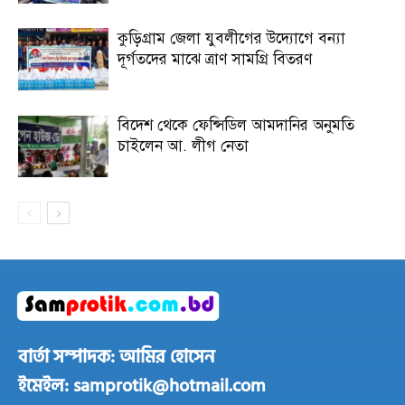
কুড়িগ্রাম জেলা যুবলীগের উদ্যোগে বন্যা
দূর্গতদের মাঝে ত্রাণ সামগ্রি বিতরণ
বিদেশ থেকে ফেন্সিডিল আমদানির অনুমতি
চাইলেন আ. লীগ নেতা
বার্তা সম্পাদক: আমির হোসেন
ইমেইল: samprotik@hotmail.com