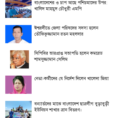
বাংলাদেশের ও চাপ আছে পশিচমাদের উপর:
খালিদ মাহমুদ চৌধুরী এমপি
ঈশ্বরদীতে জেলা পরিষদের সদস্য হলেন
তৌফিকুজ্জামান রতন মহলদার
সিপিবির ভারপ্রাপ্ত সভাপতি হলেন কমরেড
শামসুজ্জামান সেলিম
নেতা-কর্মীদের যে নির্দেশ দিলেন খালেদা জিয়া
বন্যার্তদের মাঝে বাংলাদেশ ছাত্রলীগ বুড়াবুড়ী
ইউনিয়ন শাখার ত্রান বিতরণ।