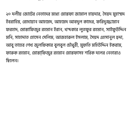
২০ দলীয় জোটের নেতাদের মধ্যে মোস্তফা জামাল হায়দার, সৈয়দ মুহাম্মদ
ইবরাহিম, রেদোয়ান আহমেদ, আহমেদ আবদুল কাদের, ফরিদুজ্জামান
ফরহাদ, মোস্তাফিজুর রহমান ইরান, খন্দকার লুতফুর রহমান, সাইফুউদ্দিন
মনি, সাহাদাত হোসেন সেলিম, আজহারুল ইসলাম, সৈয়দ এহসানুল হুদা,
আবু তাহের শেখ জুলফিকার বুলবুল চৌধুরী, মুফতি মহিউদ্দিন ইকরাম,
ফারুক রহমান, মোস্তা্ফিজুর রহমান মোস্তফাসহ শরিক দলের নেতারাও
ছিলেন।