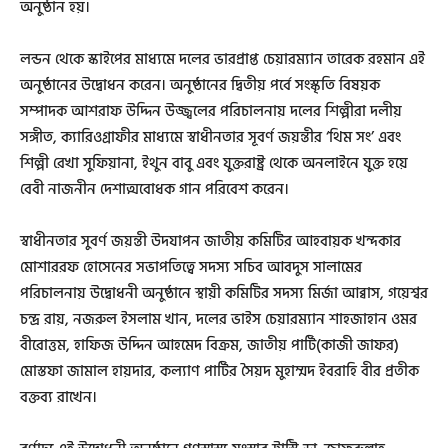
অনুষ্ঠান হয়।
লন্ডন থেকে স্কাইপের মাধ্যমে দলের ভারপ্রাপ্ত চেয়ারম্যান তারেক রহমান এই
অনুষ্ঠানের উদ্বোধন করেন। অনুষ্ঠানের দ্বিতীয় পর্বে সংস্কৃতি বিষয়ক
সম্পাদক আশরাফ উদ্দিন উজ্জ্বলের পরিচালনায় দলের শিল্পীরা দলীয়
সঙ্গীত, ক্যারিওগ্রাফীর মাধ্যমে স্বাধীনতার সূবর্ণ জয়ন্তীর ‘থিম সং’ এবং
শিল্পী রেখা সুফিয়ানা, ইথুন বাবু এবং যুক্তরাষ্ট্র থেকে অনলাইনে যুক্ত হয়ে
বেবী নাজনীন দেশাত্মবোধক গান পরিবেশ করেন।
স্বাধীনতার সুবর্ণ জয়ন্তী উদযাপন জাতীয় কমিটির আহবায়ক খন্দকার
মোশাররফ হোসেনের সভাপতিত্বে সদস্য সচিব আবদুস সালামের
পরিচালনায় উদ্বোধনী অনুষ্ঠানে স্থায়ী কমিটির সদস্য মির্জা আব্বাস, গয়েশ্বর
চন্দ্র রায়, নজরুল ইসলাম খান, দলের ভাইস চেয়ারম্যান শাহজাহান ওমর
বীরোত্তম, হাফিজ উদ্দিন আহমেদ বিক্রম, জাতীয় পার্টি(কাজী জাফর)
মোস্তফা জামাল হায়দার, কল্যাণ পার্টির সৈয়দ মুহাম্মদ ইবরাহি বীর প্রতীক
বক্তব্য রাখেন।