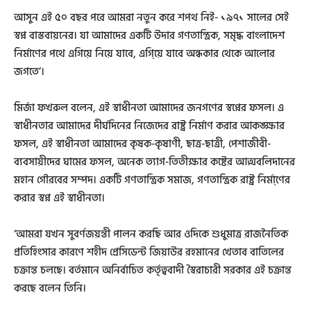
আসুন এই ৫০ বছর পরে আমরা নতুন করে শপথ নিই- ১৯৭১ সালের সেই
স্বপ্ন বাস্তবায়নের। যা আমাদের একটি উদার গণতান্ত্রিক, সমৃদ্ধ বাংলাদেশ
নির্মাণের পথে এগিয়ে নিয়ে যাবে, এগি্য়ে যাবে অন্ধকার থেকে আলোর
জগতে’।
মির্জা ফখরুল বলেন, এই স্বাধীনতা আমাদের জনগণের স্বপ্নের ফসল। এ
স্বাধীনতার আমাদের দীর্ঘদিনের নিজেদের রাষ্ট্র নির্মাণ করার আকঙ্ক্ষার
ফসল, এই স্বাধীনতা আমাদের কৃষক-কৃষাণী, ছাত্র-ছাত্রী, পেশাজীবী-
ব্যবসায়ীদের ঘামের ফসল, অনেক ত্যাগ-তিতীক্ষার কষ্টের আত্মবলিদানের
মহান গৌরবের সম্পদ। একটি গণতান্ত্রিক সমাজ, গণতান্ত্রিক রাষ্ট্র নির্মা্ণের
করার স্বপ্ন এই স্বাধীনতা।
‘আমরা যখন সুবর্ণজয়ন্তী পালন করছি আর ওদিকে শুধুমাত্র রাজনৈতিক
প্রতিহিংসার কারণে শহীদ প্রেসিডেন্ট জিয়াউর রহমানের খেতাব বাতিলের
চক্রান্ত চলছে। বর্তমানে অনির্বাচিত কর্তৃত্ববাদী স্বৈরাচারী সরকার এই চক্রান্ত
করছে বলেন তিনি।