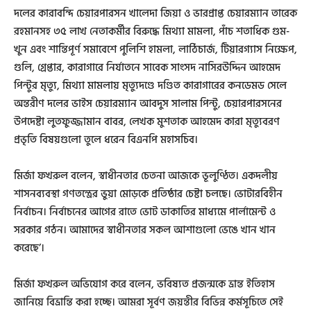
দলের কারাবন্দি চেয়ারপারসন খালেদা জিয়া ও ভারপ্রাপ্ত চেয়ারম্যান তারেক
রহমানসহ ৩৫ লাখ নেতাকর্মীর বিরুদ্ধে মিথ্যা মামলা, পাঁচ শতাধিক গুম-
খুন এবং শান্তিপূর্ণ সমাবেশে পুলিশি হামলা, লাঠিচার্জ, টিয়ারগ্যাস নিক্ষেপ,
গুলি, গ্রেপ্তার, কারাগারে নির্যাতনে সাবেক সাংসদ নাসিরউদ্দিন আহমেদ
পিন্টুর মৃত্যু, মিথ্যা মামলায় মৃত্যুদণ্ডে দণ্ডিত কারাগারের কনডেমড সেলে
অন্তরীণ দলের ভাইস চেয়ারম্যান আবদুস সালাম পিন্টু, চেয়ারপারসনের
উপদেষ্টা লুতফুজ্জামান বাবর, লেখক মুশতাক আহমেদ কারা মৃত্যুবরণ
প্রভৃতি বিষয়গুলো তুলে ধরেন বিএনপি মহাসচিব।
মির্জা ফখরুল বলেন, স্বাধীনতার চেতনা আজকে ভূলুণ্ঠিত। একদলীয়
শাসনব্যবস্থা গণতন্ত্রের ভুয়া মোড়কে প্রতিষ্ঠার চেষ্টা চলছে। ভোটারবিহীন
নির্বাচন। নির্বাচনের আগের রাতে ভোট ডাকাতির মাধ্যমে পার্লামেন্ট ও
সরকার গঠন। আমাদের স্বাধীনতার সকল আশাগুলো ভেঙে খান খান
করেছে’।
মির্জা ফখরুল অভিযোগ করে বলেন, ভবিষ্যত প্রজন্মকে ভ্রান্ত ইতিহাস
জানিয়ে বিভ্রান্তি করা হচ্ছে। আমরা সূর্বণ জয়ন্তীর বিভিন্ন কর্মসূচিতে সেই