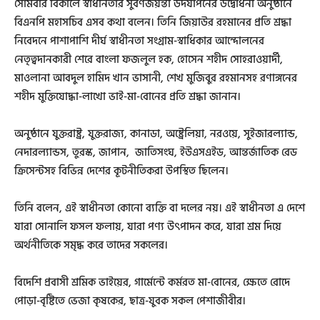
সোমবার বিকালে স্বাধীনতার সুবর্ণজয়ন্তী উদযা‌পনের উদ্বোধনী অনুষ্ঠানে
বিএনপি মহাসচিব এসব কথা বলেন। তিনি জিয়াউর রহমানের প্রতি শ্রদ্ধা
নিবেদনে পাশাপাশি দীর্ঘ স্বাধীনতা সংগ্রাম-স্বাধিকার আন্দোলনের
নেতৃত্বদানকারী শেরে বাংলা ফজলুল হক, হোসেন শহীদ সোহরাওয়ার্দী,
মাওলানা আবদুল হামিদ খান ভাসানী, শেখ মুজিবুর রহমানসহ রণাঙ্গনের
শহীদ মুক্তিযোদ্ধা-লাখো ভাই-মা-বোনের প্রতি শ্রদ্ধা জানান।
অনুষ্ঠানে যুক্তরাষ্ট্র, যুক্তরাজ্য, কানাডা, অষ্ট্রেলিয়া, নরওয়ে, সুইজারল্যান্ড,
নেদারল্যান্ডস, তুরস্ক, জাপান, জাতিসংঘ, ইউএসএইড, আন্তর্জাতিক রেড
ক্রিসেন্টসহ বিভিন্ন দেশের কূটনীতিকরা উপস্থিত ছিলেন।
তিনি বলেন, এই স্বাধীনতা কোনো ব্যক্তি বা দলের নয়। এই স্বাধীনতা এ দেশে
যারা সোনালি ফসল ফলায়, যারা পণ্য উৎপাদন করে, যারা শ্রম দিয়ে
অর্থনীতিকে সমৃদ্ধ করে তাদের সকলের।
বিদেশি প্রবাসী শ্রমিক ভাইয়ের, গার্মেন্টে কর্মরত মা-বোনের, ক্ষেতে রোদে
পোড়া-বৃষ্টিতে ভেজা কৃষকের, ছাত্র-যুবক সকল পেশাজীবীর।