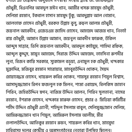
বর্ণাঢ্য এই উদ্বোধনী অনুষ্ঠানে গণস্বাস্থ্য সংস্থার ট্রাস্টি ডা. জাফরুল্লাহ
চৌধুরী, বিএনপির আবদুল মঈন খান, আমীর খসরু মাহমুদ চৌধুরী,
সেলিমা রহমান, ইকবাল হাসান মাহমুদ টুকু, আবদুল্লাহ আল নোমান,
আলতাফ হোসেন চৌধুরী, বরকত উল্লাহ বুলু, রুহুল আলম চৌধুরী,
জয়নাল আবেদীন, এজেডএম জাহিদ হোসেন, আহমেদ আজম খান, নিতাই
রায় চৌধুরী, আমান উল্লাহ আমান, জয়নুল আবদীন ফারুক, উকিল
আব্দুস সাত্তার, ভিপি জয়নাল আবেদীন, আবদুল কাইয়ুম, শাহিদা রফিক,
আব্দুল কুদ্দুস, মামুন আহমেদ, সিরাজ উদ্দিন আহমেদ, তাহসিনা রুশদীর
লুনা, বিজন কান্তি সরকার, সুকোমল বড়ুয়া, এনামুল হক চৌধুরী, খন্দকার
মুক্তাদির, মজিবুর রহমান সারোয়ার, মাহবুবউদ্দিন খোকন, সৈয়দ
মোয়াজ্জেম হোসেন, খায়রুল কবির খোকন, শামসুর রহমান শিমুল বিশ্বাস,
আসাদুজ্জামান রিপন ফজলুল হক মিলন, শ্যমা ওবায়েদ, বিলকিস জাহান
শিরিন, জহিরউদ্দিন স্বপন, নাজিম উদ্দিন আলন, শিরিন সুলতানা, নাসের
রহমান, ইশরাক হোসেন, খন্দকার মারুফ হোসেন, প্রচার ও মিডিয়া কমিটির
শহীদ উদ্দিন চৌধুরী এ্যানী, শহিদুল ইসলাম বাবুল, সেলিমুজ্জামান সেলিম,
আমিরুজ্জামান খান শিমুল, আমিরুল ইসলাম আলীম, মীর
হেলালউদ্দিন, আতিকুর রহমান রুমন, শায়রুল কবির খান, মাহমুদা
হাবিবাসহ দলের কেন্দ্রীয় ও অঙ্গসংগঠনের নেতারা উপস্থিত ছিলেন।