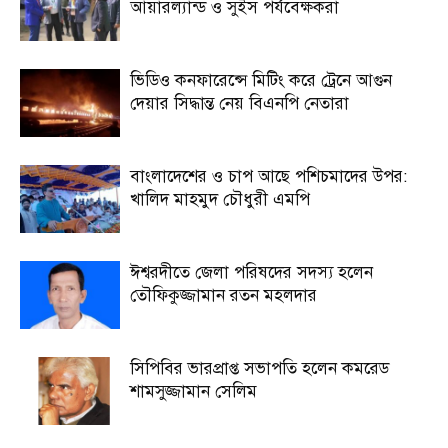
আয়ারল্যান্ড ও সুইস পর্যবেক্ষকরা
ভিডিও কনফারেন্সে মিটিং করে ট্রেনে আগুন
দেয়ার সিদ্ধান্ত নেয় বিএনপি নেতারা
বাংলাদেশের ও চাপ আছে পশিচমাদের উপর:
খালিদ মাহমুদ চৌধুরী এমপি
ঈশ্বরদীতে জেলা পরিষদের সদস্য হলেন
তৌফিকুজ্জামান রতন মহলদার
সিপিবির ভারপ্রাপ্ত সভাপতি হলেন কমরেড
শামসুজ্জামান সেলিম