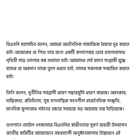
বিএনপি মহাসচিব বলেন, আমরা অর্থনৈতিক সামাজিক বৈষ্যম দূর করতে
চাই। আজকের যে শিশু তার জন্য একটি কল্যাণময় ভেবে ভালোবাসার
পৃথিবী গড়ে তোলার স্বপ্ন দেখাতে চাই। আমাদের সেই মহান সংগ্রামী যুদ্ধে
যাদের যে অবদান তাকে তুলে ধরতে চাই, তাদের সকলকে সন্মান্বিত করতে
চাই।
তিনি বলেন, দুর্নীতির সর্বগ্রাসী ধারণ সম্ভারর্মূর্তি ধারণ করেছে। অহংকার,
দাম্ভিকতা, প্রতিহিংসা, সুস্থ গণতান্ত্রিক সহনশীল রাজনৈতিক সংস্কৃতি,
মানবিক মূল্যবোধ গঠনের ক্ষেত্রে সবচেয়ে বড় অন্তরায় হয়ে দাঁড়িয়েছে।
গুলশানে হোটেল লেকসোরে বিএনপির স্বাধীনতার সূবর্ণ জয়ন্তী উদযাপন
জাতীয় কমিটির আয়োজনে বছরব্যাপী অনুষ্ঠানমালার উদ্বোধনে এই