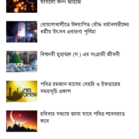
ভাসলো কল্প জাহাজ
বোয়ালখালীতে উদযাপিত বৌদ্ধ ধর্মাবলম্বীদের
ধর্মীয় উৎসব প্রবারণা পূর্ণিমা
বিশ্বনবী মুহাম্মদ (স.) এর সংগ্রামী জীবনী
পবিত্র রমজান মাসের সেহরি ও ইফতারের
সময়সূচি প্রকাশ
রবিবার সন্ধ্যায় জানা যাবে পবিত্র শবেবরাত
কবে