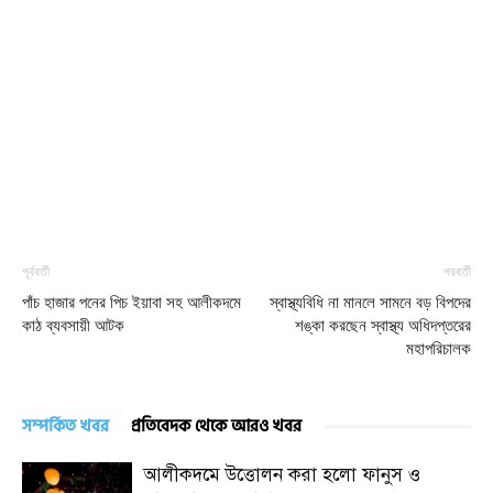
পূর্ববর্তী
পরবর্তী
পাঁচ হাজার পনের পিচ ইয়াবা সহ আলীকদমে
স্বাস্থ্যবিধি না মানলে সামনে বড় বিপদের
কাঠ ব্যবসায়ী আটক
শঙ্কা করছেন স্বাস্থ্য অধিদপ্তরের
মহাপরিচালক
সম্পর্কিত খবর
প্রতিবেদক থেকে আরও খবর
আলীকদমে উত্তোলন করা হলো ফানুস ও