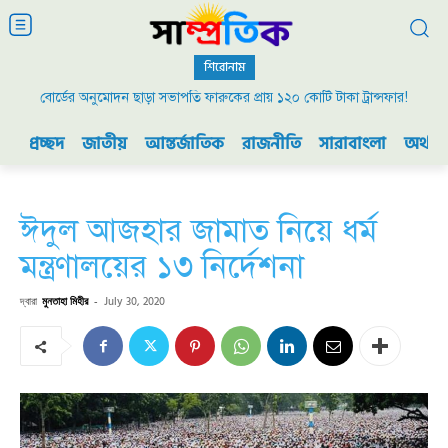
শিরোনাম
বোর্ডের অনুমোদন ছাড়া সভাপতি ফারুকের প্রায় ১২০ কোটি টাকা ট্রান্সফার!
২০০৯ এর বিডিআর বিদ্রোহ এবং ভারতের যুদ্ধ প্রস্তুতি
প্রচ্ছদ
জাতীয়
আন্তর্জাতিক
রাজনীতি
সারাবাংলা
অর্থনী
ঈদুল আজহার জামাত নিয়ে ধর্ম
মন্ত্রণালয়ের ১৩ নির্দেশনা
দ্বারা
মুনতাহা মিহীর
-
July 30, 2020