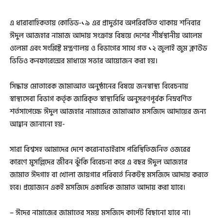
এ ধারাবাহিকতায় কোভিড-১৯ এর প্রাদুর্ভাব অপরিবর্তিত থাকায় শনিবার
ঈদুল আজহার নামাজ আদায় সংক্রান্ত বিষয়ে দেশের শীর্ষস্থানীয় আলেম
ওলেমা এবং সংশ্লিষ্ট মন্ত্রণালয় ও বিভাগের সাথে গত ১২ জুলাই জুম ক্লাউড
ভিডিও কনফারেন্সের মাধ্যমে সভার আয়োজন করা হয়।
সিদ্ধান্ত মোতাবেক জামাআত অনুষ্ঠানের বিষয়ে জনস্বাস্থ্য বিবেচনায়
স্বাস্থ্যসেবা বিভাগ কর্তৃক জারিকৃত স্বাস্থ্যবিধি অনুসরণপূর্বক নিম্নবর্ণিত
শর্তসাপেক্ষে ঈদুল আজহার নামাজের জামাআত মসজিদে আদায়ের জন্য
আহ্বান জানানো হয়-
সারা বিশ্বসহ আমাদের দেশে করোনাভাইরাস পরিস্থিতিজনিত ওজরের
কারণে মুসল্লিদের জীবন ঝুঁকি বিবেচনা করে এ বছর ঈদুল আজহার
জামাত ঈদগাহ বা খোলা জায়গার পরিবর্তে নিকটস্থ মসজিদে আদায় করতে
হবে। প্রয়োজনে একই মসজিদে একাধিক জামাত আদায় করা যাবে।
– ঈদের নামাজের জামাতের সময় মসজিদে কার্পেট বিছানো যাবে না।