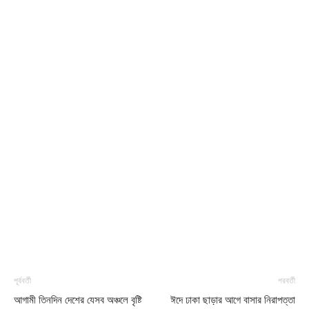
পূর্ববর্তী
পরবর্তী
আগামী তিনদিন দেশের যেসব অঞ্চলে বৃষ্টি
ঈদে ঢাকা ছাড়ার আগে বাসার নিরাপত্তা