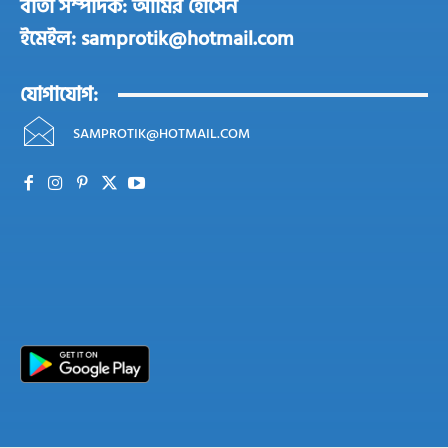
বার্তা সম্পাদক: আমির হোসেন
ইমেইল: samprotik@hotmail.com
যোগাযোগ:
SAMPROTIK@HOTMAIL.COM