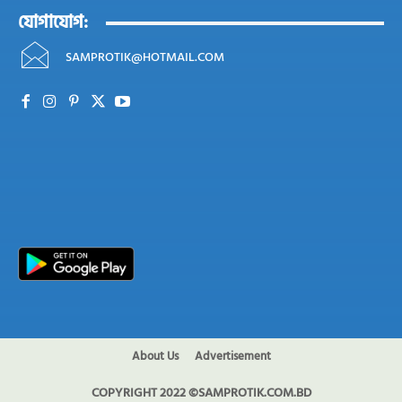
যোগাযোগ:
SAMPROTIK@HOTMAIL.COM
About Us
Advertisement
COPYRIGHT 2022 ©SAMPROTIK.COM.BD