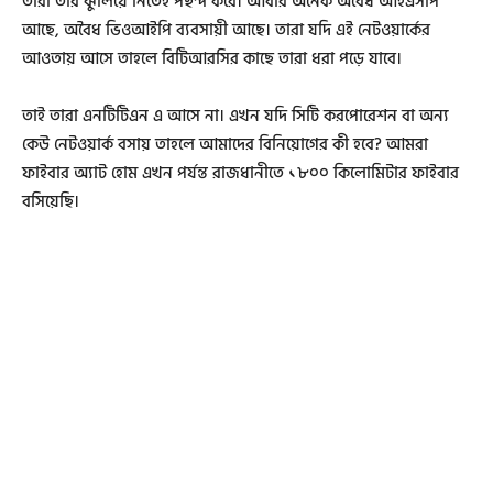
তারা তার ঝুলিয়ে নিতেই পছন্দ করে। আবার অনেক অবৈধ আইএসপি
আছে, অবৈধ ভিওআইপি ব্যবসায়ী আছে। তারা যদি এই নেটওয়ার্কের
আওতায় আসে তাহলে বিটিআরসির কাছে তারা ধরা পড়ে যাবে।
তাই তারা এনটিটিএন এ আসে না। এখন যদি সিটি করপোরেশন বা অন্য
কেউ নেটওয়ার্ক বসায় তাহলে আমাদের বিনিয়োগের কী হবে? আমরা
ফাইবার অ্যাট হোম এখন পর্যন্ত রাজধানীতে ১৮০০ কিলোমিটার ফাইবার
বসিয়েছি।