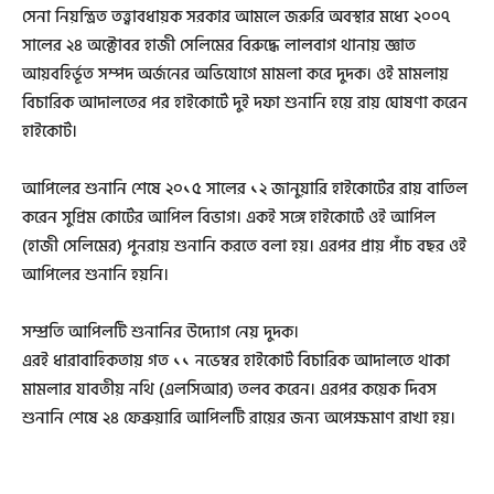
সেনা নিয়ন্ত্রিত তত্ত্বাবধায়ক সরকার আমলে জরুরি অবস্থার মধ্যে ২০০৭
সালের ২৪ অক্টোবর হাজী সেলিমের বিরুদ্ধে লালবাগ থানায় জ্ঞাত
আয়বহির্ভূত সম্পদ অর্জনের অভিযোগে মামলা করে দুদক। ওই মামলায়
বিচারিক আদালতের পর হাইকোর্টে দুই দফা শুনানি হয়ে রায় ঘোষণা করেন
হাইকোর্ট।
আপিলের শুনানি শেষে ২০১৫ সালের ১২ জানুয়ারি হাইকোর্টের রায় বাতিল
করেন সুপ্রিম কোর্টের আপিল বিভাগ। একই সঙ্গে হাইকোর্টে ওই আপিল
(হাজী সেলিমের) পুনরায় শুনানি করতে বলা হয়। এরপর প্রায় পাঁচ বছর ওই
আপিলের শুনানি হয়নি।
সম্প্রতি আপিলটি শুনানির উদ্যোগ নেয় দুদক।
এরই ধারাবাহিকতায় গত ১১ নভেম্বর হাইকোর্ট বিচারিক আদালতে থাকা
মামলার যাবতীয় নথি (এলসিআর) তলব করেন। এরপর কয়েক দিবস
শুনানি শেষে ২৪ ফেব্রুয়ারি আপিলটি রায়ের জন্য অপেক্ষমাণ রাখা হয়।