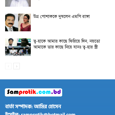
উগ্র পোশাককে দুষলেন এমপি রাঙ্গা
ত্ব-হাকে আমার কাছে ফিরিয়ে দিন, নয়তো
আমাকে তার কাছে নিয়ে যানঃ ত্ব-হার স্ত্রী
বার্তা সম্পাদক: আমির হোসেন