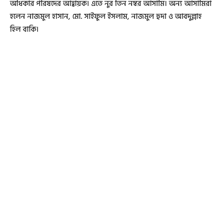
অধিকার পরিষদের আহ্বায়ক। এতে নুর তিন নম্বর আসামি। অন্য আসামিরা
হলেন নাজমুল হাসান, মো. সাইফুল ইসলাম, নাজমুল হুদা ও আবদুল্লাহ
হিল বাকি।