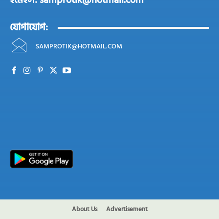
ইমেইল: samprotik@hotmail.com
যোগাযোগ:
SAMPROTIK@HOTMAIL.COM
About Us
Advertisement