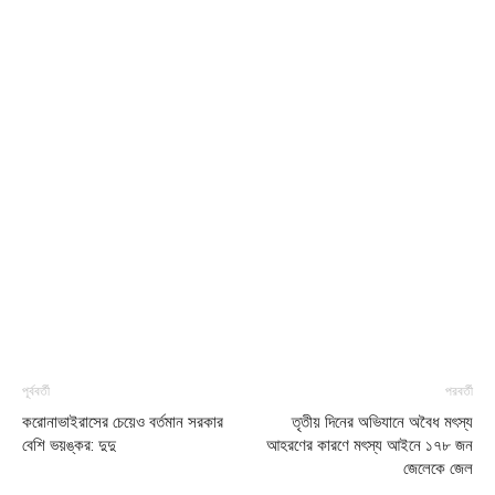
পূর্ববর্তী
পরবর্তী
করোনাভাইরাসের চেয়েও বর্তমান সরকার
তৃতীয় দিনের অভিযানে অবৈধ মৎস্য
বেশি ভয়ঙ্কর: দুদু
আহরণের কারণে মৎস্য আইনে ১৭৮ জন
জেলেকে জেল