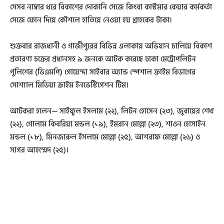
সেসব নাম্বার ধরে বিকাশের দোকানি সেজে কিংবা কাস্টমার কেয়ার কর্মকর্তা
সেজে ফোন দিয়ে কৌশলে হাতিয়ে নেওয়া হয় গ্রাহকের টাকা।
শুক্রবার রাজধানী ও গাজীপুরের বিভিন্ন এলাকায় অভিযান চালিয়ে বিকাশ
প্রতারণা চক্রের প্রধানসহ ৯ জনকে আটক করেছে ঢাকা মেট্রোপলিটন
পুলিশের (ডিএমপি) গোয়েন্দা সাইবার অ্যান্ড স্পেশাল ক্রাইম বিভাগের
সোশ্যাল মিডিয়া ক্রাইম ইনভেস্টিগেশন টিম।
আটকরা হলেন— সাইফুল ইসলাম (২২), লিটন হোসেন (২৩), জুবায়ের শেখ
(২২), গোলাম কিবরিয়া মন্ডল (১৯), ইমরান মোল্লা (২৩), শাওন হোসাইন
মন্ডল (১৮), মিনজারুল ইসলাম মোল্লা (২৫), আশরাফ মোল্লা (২৬) ও
সাগর আহম্মেদ (২৫)।