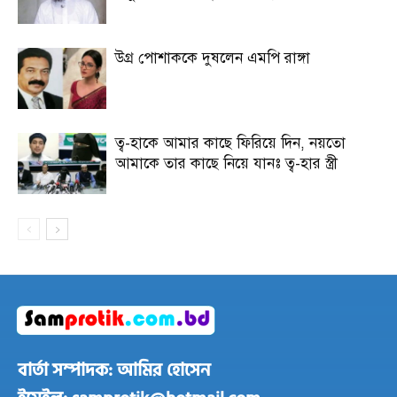
উগ্র পোশাককে দুষলেন এমপি রাঙ্গা
ত্ব-হাকে আমার কাছে ফিরিয়ে দিন, নয়তো
আমাকে তার কাছে নিয়ে যানঃ ত্ব-হার স্ত্রী
বার্তা সম্পাদক: আমির হোসেন