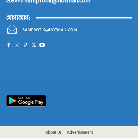
ইমেইল: samprotik@hotmail.com
যোগাযোগ:
SAMPROTIK@HOTMAIL.COM
About Us
Advertisement