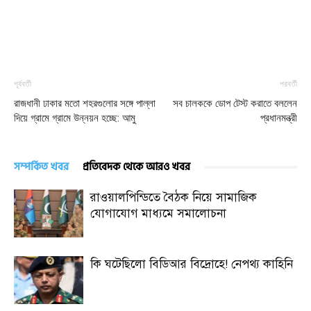
পূর্ববর্তী
পরবর্তী
রাজধানী ঢাকার মতো শহরগুলোর সঙ্গে পাল্লা
সব চালককে ডোপ টেস্ট করাতে বললেন
দিয়ে গ্রামে গ্রামে উন্নয়ন হচ্ছে: আমু
প্রধানমন্ত্রী
সম্পর্কিত খবর
প্রতিবেদক থেকে আরও খবর
রাওয়ালপিন্ডিতে বৈঠক নিয়ে সামাজিক
যোগাযোগ মাধ্যমে সমালোচনা
কি ঘটেছিলো বিডিআর বিদ্রোহে! নেপথ্য কাহিনি