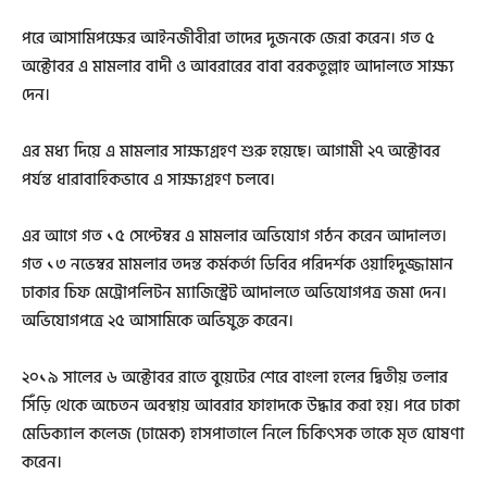
পরে আসামিপক্ষের আইনজীবীরা তাদের দুজনকে জেরা করেন। গত ৫
অক্টোবর এ মামলার বাদী ও আবরারের বাবা বরকতুল্লাহ আদালতে সাক্ষ্য
দেন।
এর মধ্য দিয়ে এ মামলার সাক্ষ্যগ্রহণ শুরু হয়েছে। আগামী ২৭ অক্টোবর
পর্যন্ত ধারাবাহিকভাবে এ সাক্ষ্যগ্রহণ চলবে।
এর আগে গত ১৫ সেপ্টেম্বর এ মামলার অভিযোগ গঠন করেন আদালত।
গত ১৩ নভেম্বর মামলার তদন্ত কর্মকর্তা ডিবির পরিদর্শক ওয়াহিদুজ্জামান
ঢাকার চিফ মেট্রোপলিটন ম্যাজিস্ট্রেট আদালতে অভিযোগপত্র জমা দেন।
অভিযোগপত্রে ২৫ আসামিকে অভিযুক্ত করেন।
২০১৯ সালের ৬ অক্টোবর রাতে বুয়েটের শেরে বাংলা হলের দ্বিতীয় তলার
সিঁড়ি থেকে অচেতন অবস্থায় আবরার ফাহাদকে উদ্ধার করা হয়। পরে ঢাকা
মেডিক্যাল কলেজ (ঢামেক) হাসপাতালে নিলে চিকিৎসক তাকে মৃত ঘোষণা
করেন।