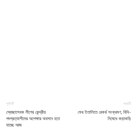
পূর্ববর্তী
পরবর্তী
স্বেচ্ছাসেবক লীগের কেন্দ্রীয়
ফের ইতালিতে রেকর্ড সংক্রমণ, বিধি-
পদপ্রত্যাশীদের অপেক্ষার অবসান হতে
নিষেধে কড়াকড়ি
যাচ্ছে আজ