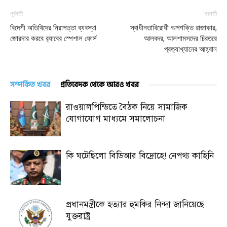
পূর্ববর্তী
পরবর্তী
বিদেশী অতিথিদের নিরাপত্তা ব্যবস্থা
স্বাধীনতাবিরোধী অপশক্তি রাজাকার,
জোরদার করবে র‍্যাবের স্পেশাল ফোর্স
আলবদর, আলশামসদের চিরতরে
প্রত্যাখ্যানের আহ্বান
সম্পর্কিত খবর
প্রতিবেদক থেকে আরও খবর
রাওয়ালপিন্ডিতে বৈঠক নিয়ে সামাজিক
যোগাযোগ মাধ্যমে সমালোচনা
কি ঘটেছিলো বিডিআর বিদ্রোহে! নেপথ্য কাহিনি
প্রধানমন্ত্রীকে হত্যার হুমকির নিন্দা জানিয়েছে
যুক্তরাষ্ট্র