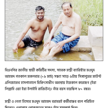
বিএনপির জাতীয় স্থায়ী কমিটির সদস্য, সাবেক মন্ত্রী ব্যারিস্টার মওদুদ
আহমদ গতকাল মঙ্গলবার (১৬ মার্চ) সন্ধ্যা সাড়ে ৬টায় সিঙ্গাপুরের মাউন্ট
এলিজাবেথ হাসপাতালে চিকিৎসাধীন অবস্থায় ইন্তেকাল করেছেন (ইন্না
লিল্লাহি ওয়া ইন্না ইলাইহি রাজিউন)। তাঁর বয়স হয়েছিল ৮১ বছর।
মন্ত্রী ও নেতা হিসেবে মওদুদ আহমদ বরাবরই কর্মীবান্ধব বলে পরিচিত
ছিলেন। এলাকার লোকজনের সঙ্গেও তাঁর সুসম্পর্ক ছিল।