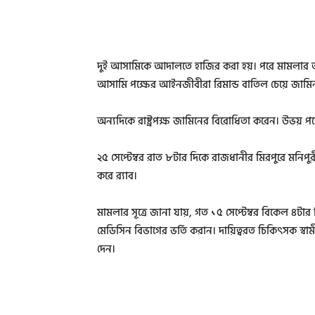
দুই আসামিকে আদালতে হাজির করা হয়। পরে মামলার তদন
আসামি পক্ষের আইনজীবীরা রিমান্ড বাতিল চেয়ে জা
অন্যদিকে রাষ্ট্রপক্ষ জামিনের বিরোধিতা করেন। উভয় পক
২৫ সেপ্টেম্বর রাত ৮টার দিকে রাজধানীর মিরপুরে মনিপুরী
করে র‌্যাব।
মামলার সূত্রে জানা যায়, গত ১৫ সেপ্টেম্বর বিকেল ৪টার দ
মেডিসিন বিভাগের ভর্তি করান। দায়িত্বরত চিকিৎসক স্বামী
দেন।