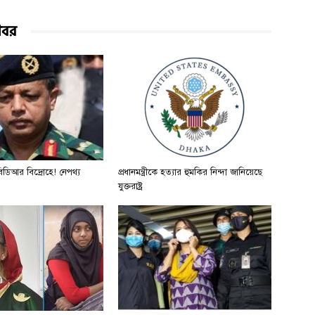
খবর
ডিআর বিদ্রোহে! নেপথ্য
প্রধানমন্ত্রীকে হত্যার হুমকির নিন্দা জানিয়েছে
যুক্তরাষ্ট্র