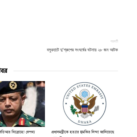
পরবর্তী
বসুরহাটে দু’গ্রুপের সংঘর্ষের ঘটনায় ২৮ জন আটক
খবর
ডিআর বিদ্রোহে! নেপথ্য
প্রধানমন্ত্রীকে হত্যার হুমকির নিন্দা জানিয়েছে