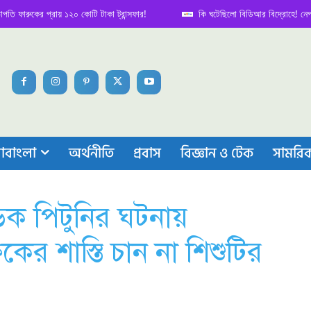
ুকের প্রায় ১২০ কোটি টাকা ট্রান্সফার!
কি ঘটেছিলো বিডিআর বিদ্রোহে! নেপথ্য কাহি
াবাংলা
অর্থনীতি
প্রবাস
বিজ্ঞান ও টেক
সামরি
েধড়ক পিটুনির ঘটনায়
্ষকের শাস্তি চান না শিশুটির