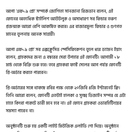
অপো ‘এফ১৯ প্রো’ সম্পর্কে জোশিতা সানজানা রিজভান বলেন, এই
ফোনের অত্যধিক স্টাইলিশ আউটলুক ও অসাধারণ সব ফিচার তরুণ
প্রজন্মকে আরো বেশি আকর্ষিত করবে। এর বাজারমূল্য ফিচার ও গুণগত
মানের তুলনায় অনেক সাশ্রয়ী।
অপো এফ১৯ প্রো’ সব এক্সক্লুসিভ স্পেসিফিকেশন তুলে ধরে ড্যামন ইয়াং
বলেন, গ্রাহকদের জন্য এ বছরের সেরা উপহার এই ফোনটি। আগামী ১৮
মার্চ থেকে বিক্রি শুরু হবে। তবে গ্রাহকরা ফার্স্ট সেলের আগ পর্যন্ত ফোনটি
প্রি-অর্ডার করতে পারবেন।
প্রি-অর্ডারের সঙ্গে থাকছে রবির পক্ষ থেকে ২০জিবি ৪জি ইন্টারনেট ফ্রি।
তিনি আরো বলেন, ফোনটি এতটাই হালকা ও সূক্ষ্ম ডিজাইন সম্পন্ন যে এটা
হাতে কিংবা পকেটে ভারী মনে হবে না। এই ফোনে গ্রাহকরা ওভারহিটিংয়ের
সমস্যা পাবেন না।
অনুষ্ঠানটি শুরু হয় একটি লাইট মিউজিক এলইডি শো দিয়ে। অনুষ্ঠানে