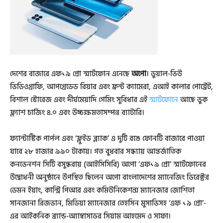
দেশের বাজারে এফ১৯ প্রো স্মার্টফোন এনেছে
অপো
। ডুয়াল-ভিউ
ভিডিওগ্রাফি, আপগ্রেডেড রিয়ার এবং ফ্রন্ট ক্যামেরা, এআই কালার পোর্ট্রেট,
বিশাল স্টোরেজ এবং দীর্ঘমেয়াদি গেমিং সুবিধার এই
স্মার্টফোনে
আছে ভুক
ফ্ল্যাশ চার্জিং ৪.০ এবং উচ্চক্ষমতাসম্পন্ন ব্যাটারি।
ফ্যান্টাস্টিক পার্পল এবং ‘ফ্লুইড ব্ল্যাক’ এ দুটি রঙে ফোনটি বাজারে পাওয়া
যাবে ২৮ হাজার ৯৯০ টাকায়। গত বুধবার সন্ধ্যায় আন্তর্জাতিক
কনভেনশন সিটি বসুন্ধরায় (আইসিসিবি) অপো ‘এফ১৯ প্রো’ স্মার্টফোনের
উদ্বোধনী অনুষ্ঠানে উপস্থিত ছিলেন অপো বাংলাদেশের ম্যানেজিং ডিরেক্টর
ডেমন ইয়াং, কান্ট্রি পিআর এবং কমিউনিকেশন্স ম্যানেজার জোশিতা
সানজানা রিজভান, মিডিয়া ম্যানেজার তেহসিন মুসাভিসহ ‘এফ ১৯ প্রো’-
এর আইকনিক ব্র্যান্ড-অ্যাম্বাসাডর সিয়াম আহমেদ ও সাফা।