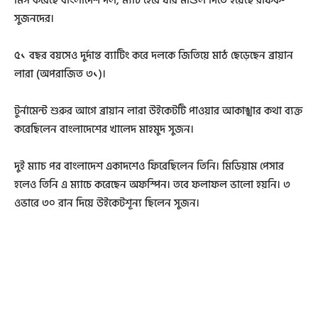
মিস করেছে বাংলাদেশ দল, ম্যাচ হেরে যার মাশুল দিতে হয়েছে রফিক-
সুজনদের।
৫১ বছর বয়সেও দুর্দান্ত ব্যাটিং করে দলকে জিতিয়ে মাঠ ছেড়েছেন ব্রায়ান
লারা (অপরাজিত ৩১)।
টুর্নামেন্ট শুরুর আগে ব্রায়ান লারা উইকেটটি পাওয়ার আকাঙ্খার কথা ব্যক্ত
করেছিলেন বাংলাদেশের খালেদ মাহমুদ সুজন।
দুই ম্যাচ পর বাংলাদেশ একাদশেও ফিরেছিলেন তিনি। মিডিয়াম পেসার
হলেও তিনি এ ম্যাচে করেছেন অফস্পিন। তবে ফলাফল ভালো হয়নি। ৩
ওভারে ৩০ রান দিয়ে উইকেটশূন্য ছিলেন সুজন।