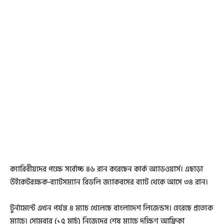
ক্যারিবীয়দের পক্ষে সর্বোচ্চ ৪৬ রান করেছেন কার্ক অ্যাডওয়ার্স। এছাড়া
উইকেটরক্ষক-ব্যাটসম্যান রিডলি জ্যাকবসের ব্যাট থেকে আসে ৩৪ রান।
টুর্নামেন্টে এখন পর্যন্ত ৪ ম্যাচ খেলেছে বাংলাদেশ লিজেন্ডস। হেরেছে প্রত্যেক
ম্যাচে। সোমবার (১৫ মার্চ) নিজেদের শেষ ম্যাচে দক্ষিণ আফ্রিকা