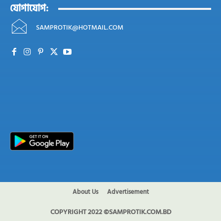
যোগাযোগ:
SAMPROTIK@HOTMAIL.COM
About Us
Advertisement
COPYRIGHT 2022 ©SAMPROTIK.COM.BD