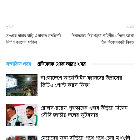
পূর্ববর্তী
পরবর্তী
মাগুরার নানার বাড়ি এলাকায় মসজিদটি
মিয়ানমারে নিরাপত্তা বাহিনীর গুলিতে আরো
নির্মাণ করলেন সাকিব
তিন বিক্ষোভকারী নিহত
সম্পর্কিত খবর
প্রতিবেদক থেকে আরও খবর
বাংলাদেশে আর্জেন্টাইন ফ্যানদের উল্লাসের
ভিডিও পোস্ট করল ফিফা
রোলস-রয়েল পুরস্কারের গুজব উড়িয়ে দিলেন
সৌদি জাতীয় দলের ফুটবলার
মেয়েদের জন্য দাঁড়িয়ে পথে পথে চেনা মুখগুলি