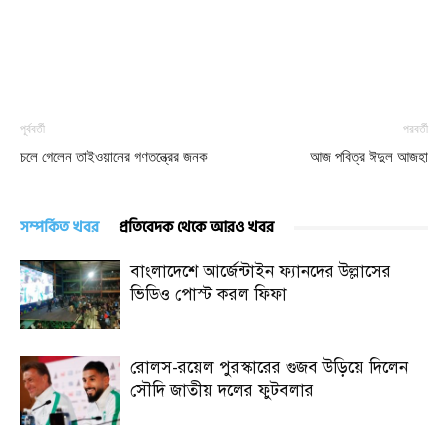
পূর্ববর্তী
পরবর্তী
চলে গেলেন তাইওয়ানের গণতন্ত্রের জনক
আজ পবিত্র ঈদুল আজহা
সম্পর্কিত খবর
প্রতিবেদক থেকে আরও খবর
বাংলাদেশে আর্জেন্টাইন ফ্যানদের উল্লাসের
ভিডিও পোস্ট করল ফিফা
রোলস-রয়েল পুরস্কারের গুজব উড়িয়ে দিলেন
সৌদি জাতীয় দলের ফুটবলার