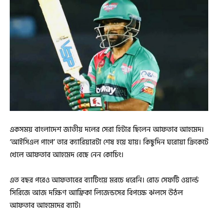
একসময় বাংলাদেশ জাতীয় দলের সেরা হিটার ছিলেন আফতাব আহমেদ।
‘আইসিএল পাপে’ তার ক্যারিয়ারটা শেষ হয়ে যায়। কিছুদিন ঘরোয়া ক্রিকেটে
খেলে আফতাব আহমেদ বেছে নেন কোচিং।
এত বছর পরেও আফতাবের ব্যাটিংয়ে মরচে ধরেনি। রোড সেফটি ওয়ার্ল্ড
সিরিজে আজ দক্ষিণ আফ্রিকা লিজেন্ডসের বিপক্ষে ঝলসে উঠল
আফতাব আহমেদের ব্যাট।