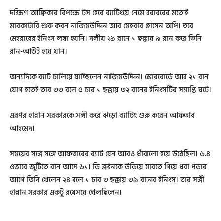
দক্ষিণ আফ্রিকার বিপক্ষে টস হেরে ব্যাটিংয়ে নেমে বরাবরের মতোই
মারকাটারি শুরু করন নাজিমউদ্দিন আর মেহরাব হোসেন অপি। তবে
মেহরাবের ইনিংস লম্বা হয়নি। দলীয় ২৯ রানে ১ ছক্কায় ৯ রান করে তিনি
রান-আউট হয়ে যান।
অন্যদিকে ব্যাট চালিয়ে যাচ্ছিলেন নাজিমউদ্দিন। স্কোরবোর্ডে আর ২১ রান
যোগ হতেই তার ৩৩ বলে ৫ চার ১ ছক্কায় ৩২ রানের ইনিংসটির সমাপ্তি ঘটে।
এরপর হান্নান সরকারকে সঙ্গী করে ঝড়ো ব্যাটিং শুরু করেন আফতাব
আহমেদ।
সময়ের সঙ্গে সঙ্গে আফতাবের ব্যাট যেন আরও ধাঁরালো হয়ে উঠেছিল। ৬.৪
ওভারে জুটিতে রান আসে ৬১। ডি ব্রুইনকে উড়িয়ে মারতে গিয়ে ধরা পড়ার
আগে তিনি খেলেন ২৪ বলে ১ চার ৩ ছক্কায় ৩৯ রানের ইনিংস। তার সঙ্গী
হান্নান সরকার একটু রয়েসয়ে খেলছিলেন।