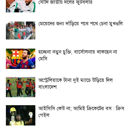
সৌদি জাতীয় দলের ফুটবলার
মেয়েদের জন্য দাঁড়িয়ে পথে পথে চেনা মুখগুলি
হচ্ছেনা নতুন চুক্তি, বার্সোলনায় থাকছেন না
মেসি
অস্ট্রেলিয়াকে টানা দুই ম্যাচে উড়িয়ে দিল
বাংলাদেশ
আইসিসি কেউ না; আমিই ক্রিকেটের বস : ক্রিস
গেইল