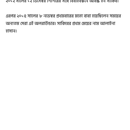
২০১২ সালের ১২ ডিসেম্বর শিশিরের সঙ্গে বিবাহবন্ধনে আবদ্ধ হন সাকিব।
এরপর ২০১৫ সালের ৮ নভেম্বর প্রথমবারের মতো বাবা হয়েছিলেন সময়ের
অন্যতম সেরা এই অলরাউন্ডার। সাকিবের প্রথম মেয়ের নাম আলাইনা
হাসান।