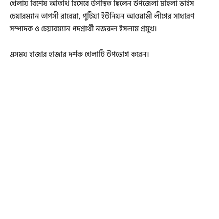
খেলায় বিশেষ অতিথি হিসেবে উপস্থিত ছিলেন উপজেলা মহিলা ভাইস
চেয়ারম্যান তাপসী রাবেয়া, পুটিয়া ইউনিয়ন আওয়ামী লীগের সাধারণ
সম্পাদক ও চেয়ারম্যান পদপ্রার্থী নজরুল ইসলাম প্রমুখ।
এসময় হাজার হাজার দর্শক খেলাটি উপভোগ করেন।