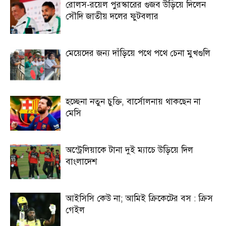
রোলস-রয়েল পুরস্কারের গুজব উড়িয়ে দিলেন
সৌদি জাতীয় দলের ফুটবলার
মেয়েদের জন্য দাঁড়িয়ে পথে পথে চেনা মুখগুলি
হচ্ছেনা নতুন চুক্তি, বার্সোলনায় থাকছেন না
মেসি
অস্ট্রেলিয়াকে টানা দুই ম্যাচে উড়িয়ে দিল
বাংলাদেশ
আইসিসি কেউ না; আমিই ক্রিকেটের বস : ক্রিস
গেইল