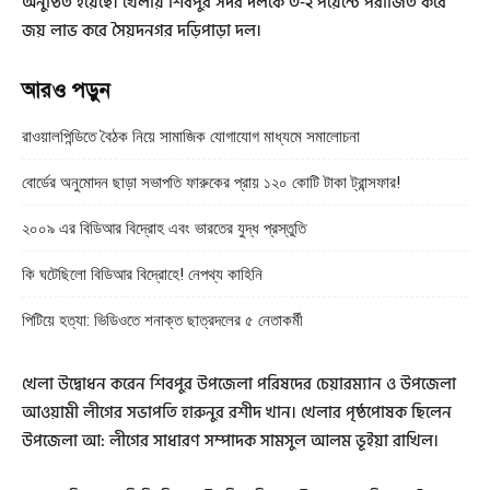
অনুষ্ঠিত হয়েছে। খেলায় শিবপুর সদর দলকে ৩-২ পয়েন্টে পরাজিত করে
জয় লাভ করে সৈয়দনগর দড়িপাড়া দল।
আরও পড়ুন
রাওয়ালপিন্ডিতে বৈঠক নিয়ে সামাজিক যোগাযোগ মাধ্যমে সমালোচনা
বোর্ডের অনুমোদন ছাড়া সভাপতি ফারুকের প্রায় ১২০ কোটি টাকা ট্রান্সফার!
২০০৯ এর বিডিআর বিদ্রোহ এবং ভারতের যুদ্ধ প্রস্তুতি
কি ঘটেছিলো বিডিআর বিদ্রোহে! নেপথ্য কাহিনি
পিটিয়ে হত্যা: ভিডিওতে শনাক্ত ছাত্রদলের ৫ নেতাকর্মী
খেলা উদ্বোধন করেন শিবপুর উপজেলা পরিষদের চেয়ারম্যান ও উপজেলা
আওয়ামী লীগের সভাপতি হারুনুর রশীদ খান। খেলার পৃষ্ঠপোষক ছিলেন
উপজেলা আ: লীগের সাধারণ সম্পাদক সামসুল আলম ভূইয়া রাখিল।