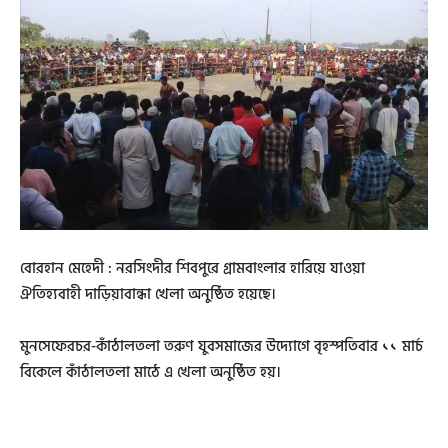
বোরহান মেহেদী : নরসিংদীর শিবপুরে গ্রামবাংলার হারিয়ে যাওয়া
ঐতিহ্যবাহী দাড়িয়াবান্ধা খেলা অনুষ্ঠিত হয়েছে।
মুনসেফেরচর-কাঁঠালতলা তরুণ যুবসমাজের উদ্যোগে বৃহস্পতিবার ১১ মার্চ
বিকেলে কাঁঠালতলা মাঠে এ খেলা অনুষ্ঠিত হয়।