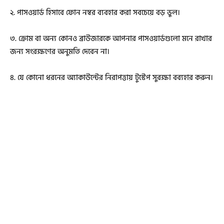
২. পাসওয়ার্ড হিসাবে ফোন নম্বর ব্যবহার করা সবচেয়ে বড় ভুল।
৩. ক্রোম বা অন্য কোনও ব্রাউজারকে আপনার পাসওয়ার্ডগুলো মনে রাখার
জন্য সংরক্ষণের অনুমতি দেবেন না।
৪. যে কোনো ধরনের অ্যাকাউন্টের নিরাপত্তায় টুস্টেপ সুরক্ষা বব্যহার করুন।