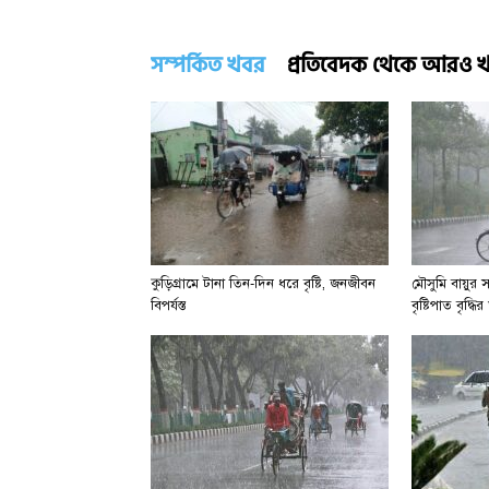
সম্পর্কিত খবর
প্রতিবেদক থেকে আরও 
কুড়িগ্রামে টানা তিন-দিন ধরে বৃষ্টি, জনজীবন
মৌসুমি বায়ুর 
বিপর্যস্ত
বৃষ্টিপাত বৃদ্ধ