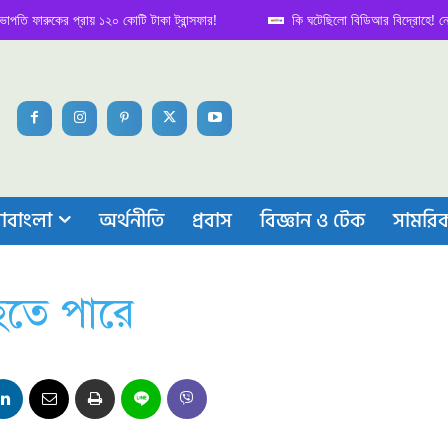
ারুকের প্রায় ১২০ কোটি টাকা ট্রান্সফার!
কি ঘটেছিলো বিডিআর বিদ্রোহে! নেপথ্য কা
াবাংলা
অর্থনীতি
প্রবাস
বিজ্ঞান ও টেক
সামরি
 হতে পারে