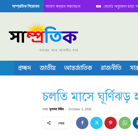
িতে বৈঠক নিয়ে সামাজিক যোগাযোগ মাধ্যমে সমালোচনা
বোর্ডের অনুমোদন ছাড়া সভাপতি ফ
সাম্প্রতিক শিরোনাম
েমিকন্ডাক্টর বা চীপ তৈরিতে নিজের শক্ত অবস্থান জানান দিচ্ছে চীন
সময়ের সাথে আগামীর পথে
প্রচ্ছদ
জাতীয়
আন্তর্জাতিক
রাজনীতি
সার
চলতি মাসে ঘূর্ণিঝড়
দ্বারা
মুনতাহা মিহীর
-
October 2, 2020
শেয়ার