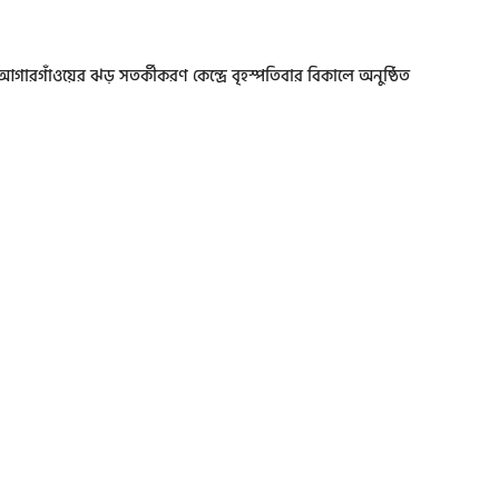
আগারগাঁওয়ের ঝড় সতর্কীকরণ কেন্দ্রে বৃহস্পতিবার বিকালে অনুষ্ঠিত