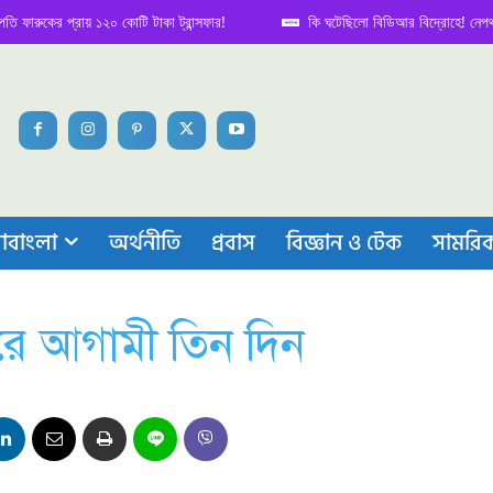
কের প্রায় ১২০ কোটি টাকা ট্রান্সফার!
কি ঘটেছিলো বিডিআর বিদ্রোহে! নেপথ্য কাহি
াবাংলা
অর্থনীতি
প্রবাস
বিজ্ঞান ও টেক
সামরি
ারে আগামী তিন দিন