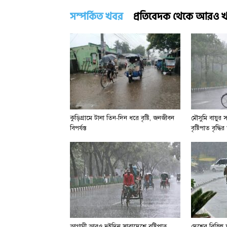
সম্পর্কিত খবর
প্রতিবেদক থেকে আরও 
কুড়িগ্রামে টানা তিন-দিন ধরে বৃষ্টি, জনজীবন
মৌসুমি বায়ুর 
বিপর্যস্ত
বৃষ্টিপাত বৃদ্ধ
আগামী আরও দুইদিন সারাদেশে বৃষ্টিপাত
দেশের বিভিন্ন