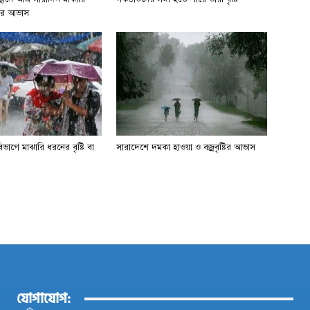
্টির আভাস
াগে মাঝারি ধরনের বৃষ্টি বা
সারাদেশে দমকা হাওয়া ও বজ্রবৃষ্টির আভাস
যোগাযোগ: