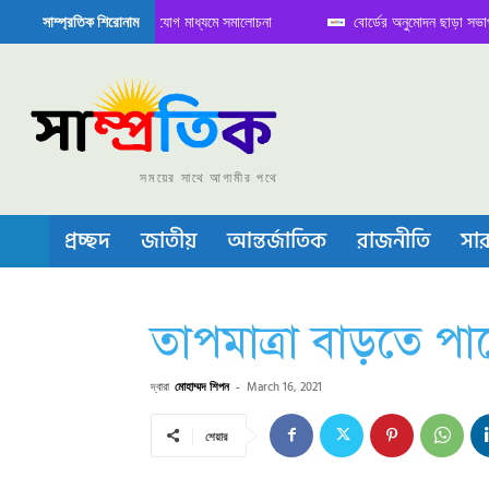
 বৈঠক নিয়ে সামাজিক যোগাযোগ মাধ্যমে সমালোচনা
বোর্ডের অনুমোদন ছাড়া সভাপতি ফারু
সাম্প্রতিক শিরোনাম
কন্ডাক্টর বা চীপ তৈরিতে নিজের শক্ত অবস্থান জানান দিচ্ছে চীন
সময়ের সাথে আগামীর পথে
প্রচ্ছদ
জাতীয়
আন্তর্জাতিক
রাজনীতি
সার
তাপমাত্রা বাড়তে প
দ্বারা
মোহাম্মদ শিপন
-
March 16, 2021
শেয়ার