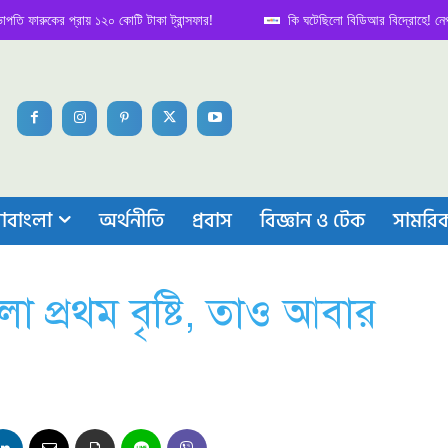
কের প্রায় ১২০ কোটি টাকা ট্রান্সফার!
কি ঘটেছিলো বিডিআর বিদ্রোহে! নেপথ্য কাহি
াবাংলা
অর্থনীতি
প্রবাস
বিজ্ঞান ও টেক
সামরি
প্রথম বৃষ্টি, তাও আবার