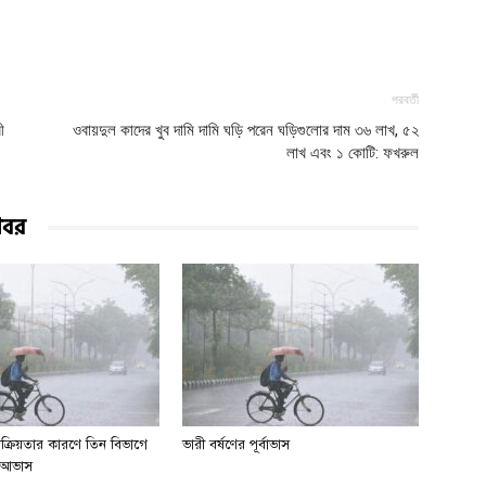
পরবর্তী
ী
ওবায়দুল কাদের খুব দামি দামি ঘড়ি পরেন ঘড়িগুলোর দাম ৩৬ লাখ, ৫২
লাখ এবং ১ কোটি: ফখরুল
খবর
সক্রিয়তার কারণে তিন বিভাগে
ভারী বর্ষণের পূর্বাভাস
ির আভাস