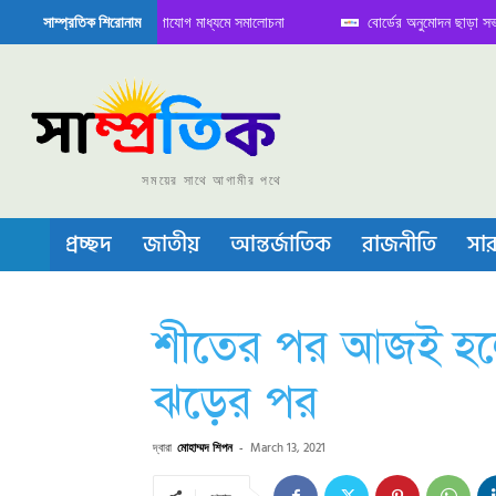
ে বৈঠক নিয়ে সামাজিক যোগাযোগ মাধ্যমে সমালোচনা
বোর্ডের অনুমোদন ছাড়া সভাপতি ফারু
সাম্প্রতিক শিরোনাম
িকন্ডাক্টর বা চীপ তৈরিতে নিজের শক্ত অবস্থান জানান দিচ্ছে চীন
সময়ের সাথে আগামীর পথে
প্রচ্ছদ
জাতীয়
আন্তর্জাতিক
রাজনীতি
সার
শীতের পর আজই হলো 
ঝড়ের পর
দ্বারা
মোহাম্মদ শিপন
-
March 13, 2021