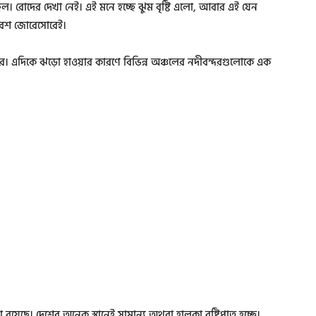
। রোদের দেখা নেই। এই মনে হচ্ছে ঝুম বৃষ্টি এলো, আবার এই যেন
ো বেশ জোরেসোরেই।
। এদিকে ঝড়ো হাওয়ার কারণে বিভিন্ন অঞ্চলের নদীবন্দরগুলোকে এক
বনা রয়েছে। দেশের অনেক স্থানেই সামান্য অথবা হালকা বৃষ্টিপাত হচ্ছে।