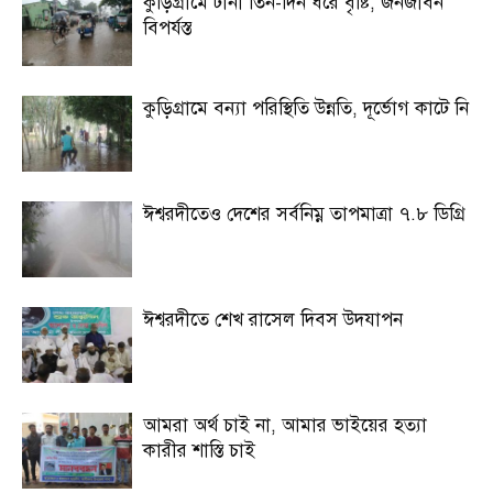
কুড়িগ্রামে টানা তিন-দিন ধরে বৃষ্টি, জনজীবন
বিপর্যস্ত
কুড়িগ্রামে বন্যা পরিস্থিতি উন্নতি, দূর্ভোগ কাটে নি
ঈশ্বরদীতেও দেশের সর্বনিম্ন তাপমাত্রা ৭.৮ ডিগ্রি
ঈশ্বরদীতে শেখ রাসেল দিবস উদযাপন
আমরা অর্থ চাই না, আমার ভাইয়ের হত্যা
কারীর শাস্তি চাই