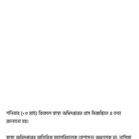
শনিবার (১৩ মার্চ) বিকেলে স্বাস্থ্য অধিদপ্তরের প্রেস বিজ্ঞপ্তিতে এ তথ্য
জানানো হয়।
স্বাস্থ্য অধিদপ্তরের অতিরিক্ত মহাপরিচালক (প্রশাসন) অধ্যাপক ডা. নাসিমা