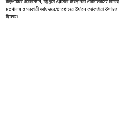
কর্তৃপক্ষের চেয়ারম্যান, চট্টগ্রাম ওয়াসার ব্যবস্থাপনা পরিচালকসহ বিভিন্ন
মন্ত্রণালয় ও সরকারী অধিদপ্তর/প্রতিষ্ঠানের ঊর্ধ্বতন কর্মকর্তারা উপস্থিত
ছিলেন।