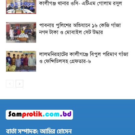
কালীগঞ্জ থানার ওসি- এটিএম গোলাম রসুল
পাবনায় পুলিশের অভিযানে ১৬ কেজি গাঁজা
নগদ টাকা ও মোবাইল সেট উদ্ধার
লালমনিরহাটের কালীগঞ্জে বিপুল পরিমাণ গাঁজা
ও ফেন্সিডিলসহ গ্রেফতার-৬
বার্তা সম্পাদক: আমির হোসেন