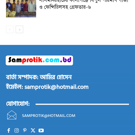
লালমনিরহাটের কালীগঞ্জে বিপুল পরিমাণ গাঁজা
ও ফেন্সিডিলসহ গ্রেফতার-৬
বার্তা সম্পাদক: আমির হোসেন
ইমেইল: samprotik@hotmail.com
যোগাযোগ:
SAMPROTIK@HOTMAIL.COM