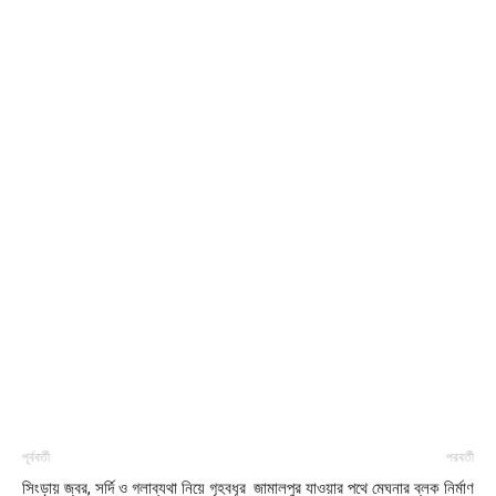
পূর্ববর্তী
পরবর্তী
সিংড়ায় জ্বর, সর্দি ও গলাব্যথা নিয়ে গৃহবধূর
জামালপুর যাওয়ার পথে মেঘনার ব্লক নির্মাণ