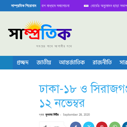
 বৈঠক নিয়ে সামাজিক যোগাযোগ মাধ্যমে সমালোচনা
বোর্ডের অনুমোদন ছাড়া সভাপতি ফারু
সাম্প্রতিক শিরোনাম
কন্ডাক্টর বা চীপ তৈরিতে নিজের শক্ত অবস্থান জানান দিচ্ছে চীন
সময়ের সাথে আগামীর পথে
প্রচ্ছদ
জাতীয়
আন্তর্জাতিক
রাজনীতি
সার
ঢাকা-১৮ ও সিরাজগঞ
১২ নভেম্বর
দ্বারা
মুনতাহা মিহীর
-
September 28, 2020