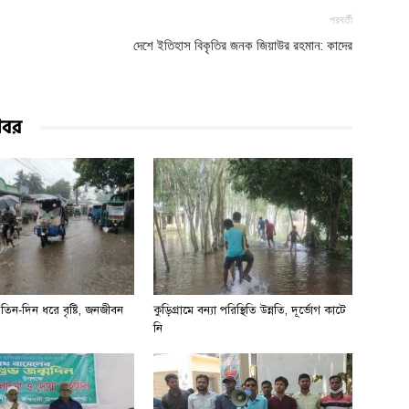
পরবর্তী
দেশে ইতিহাস বিকৃতির জনক জিয়াউর রহমান: কাদের
খবর
না তিন-দিন ধরে বৃষ্টি, জনজীবন
কুড়িগ্রামে বন্যা পরিস্থিতি উন্নতি, দূর্ভোগ কাটে
নি