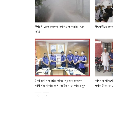
ঈশ্বরদীতেও দেশের সর্বনিম্ন তাপমাত্রা ৭.৮
ঈশ্বরদীতে শে
ডিগ্রি
টানা ৪র্থ বার শ্রেষ্ঠ ওসির পুরস্কার পেলেন
পাবনায় পুলিশ
কালীগঞ্জ থানার ওসি- এটিএম গোলাম রসুল
নগদ টাকা ও ম