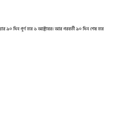
়ার ৯০ দিন পূর্ণ হবে ৬ অক্টোবর। আর পরবর্তী ৯০ দিন শেষ হবে