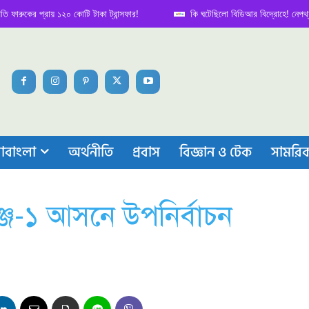
কের প্রায় ১২০ কোটি টাকা ট্রান্সফার!
কি ঘটেছিলো বিডিআর বিদ্রোহে! নেপথ্য কাহিন
াবাংলা
অর্থনীতি
প্রবাস
বিজ্ঞান ও টেক
সামরি
্জ-১ আসনে উপনির্বাচন