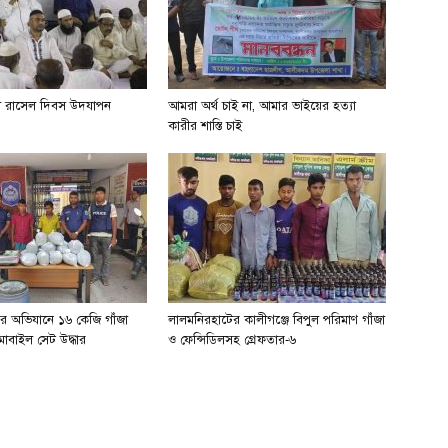
খ রাসেল দিবস উদযাপন
আমরা অর্থ চাই না, আমার ভাইয়ের হত্যা
কারীর শাস্তি চাই
ের অভিযানে ১৬ কেজি গাঁজা
লালমনিরহাটের কালীগঞ্জে বিপুল পরিমাণ গাঁজা
োবাইল সেট উদ্ধার
ও ফেন্সিডিলসহ গ্রেফতার-৬