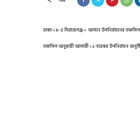
শেয়ার
ঢাকা-১৮ ও সিরাজগঞ্জ-১ আসনে উপনির্বাচনের তফসিল 
তফসিল অনুযায়ী আগামী ১২ নভেম্বর উপনির্বাচন অনুষ্ঠ