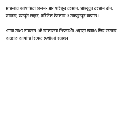
মামলার আসামিরা হলেন- এম সাইফুর রহমান, মাহবুবুর রহমান রনি,
তারেক, অর্জুন লঙ্কর, রবিউল ইসলাম ও মাহফুজুর রহমান।
এদের মধ্যে চারজন ওই কলেজের শিক্ষার্থী। এছাড়া আরও তিন জনকে
অজ্ঞাত আসামি হিসেবে দেখানো হয়েছে।