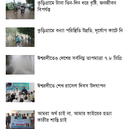
কুড়িগ্রামে টানা তিন-দিন ধরে বৃষ্টি, জনজীবন
বিপর্যস্ত
কুড়িগ্রামে বন্যা পরিস্থিতি উন্নতি, দূর্ভোগ কাটে নি
ঈশ্বরদীতেও দেশের সর্বনিম্ন তাপমাত্রা ৭.৮ ডিগ্রি
ঈশ্বরদীতে শেখ রাসেল দিবস উদযাপন
আমরা অর্থ চাই না, আমার ভাইয়ের হত্যা
কারীর শাস্তি চাই