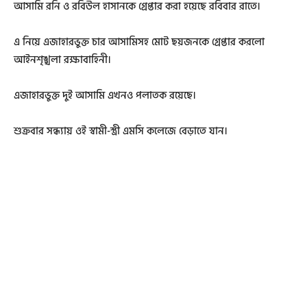
আসামি রনি ও রবিউল হাসানকে গ্রেপ্তার করা হয়েছে রবিবার রাতে।
এ নিয়ে এজাহারভুক্ত চার আসামিসহ মোট ছয়জনকে গ্রেপ্তার করলো
আইনশৃঙ্খলা রক্ষাবাহিনী।
এজাহারভুক্ত দুই আসামি এখনও পলাতক রয়েছে।
শুক্রবার সন্ধ্যায় ওই স্বামী-স্ত্রী এমসি কলেজে বেড়াতে যান।