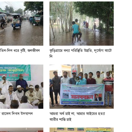
না তিন-দিন ধরে বৃষ্টি, জনজীবন
কুড়িগ্রামে বন্যা পরিস্থিতি উন্নতি, দূর্ভোগ কাটে
নি
খ রাসেল দিবস উদযাপন
আমরা অর্থ চাই না, আমার ভাইয়ের হত্যা
কারীর শাস্তি চাই