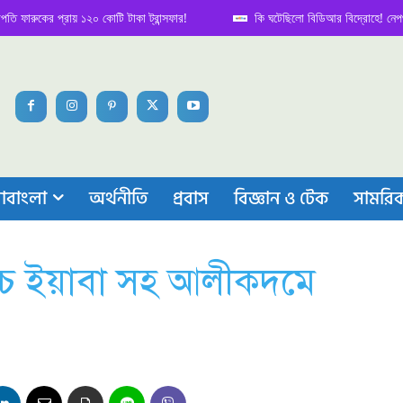
ের প্রায় ১২০ কোটি টাকা ট্রান্সফার!
কি ঘটেছিলো বিডিআর বিদ্রোহে! নেপথ্য কাহিন
াবাংলা
অর্থনীতি
প্রবাস
বিজ্ঞান ও টেক
সামরি
পিচ ইয়াবা সহ আলীকদমে