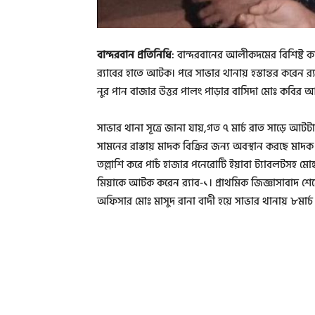
বান্দরবান প্রতিনিধি
: বান্দরবানের আলীকদমের বিশিষ্ট কা
র‌্যাবের হাতে আটক। পরে সাভার থানায় হস্তান্তর করেন র‌
নুর পান বাজার উত্তর পালং পাড়ার বাসিদা মােঃ কবির আ
সাভার থানা সূত্রে জানা যায়,গত ৭ মার্চ রাত সাড়ে আট
সামনের রাস্তায় মাদক বিক্রির জন্য অবস্থান করছে মাদক ব
তল্লাশি করে পাচঁ হাজার পনেরােটি ইয়াবা ট্যাবলটসহ মাে
মিয়াকে আটক করেন র‌্যাব-১। প্রাথমিক জিজ্ঞাসাবাদ শেষে 
অফিসার মােঃ মাসুদ রানা বাদী হয়ে সাভার থানায় ৮মার্