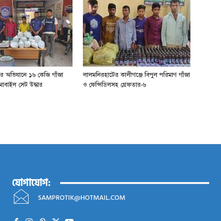
ের অভিযানে ১৬ কেজি গাঁজা
লালমনিরহাটের কালীগঞ্জে বিপুল পরিমাণ গাঁজা
োবাইল সেট উদ্ধার
ও ফেন্সিডিলসহ গ্রেফতার-৬
যোগাযোগ:
SAMPROTIK@HOTMAIL.COM