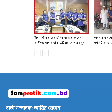
টানা ৪র্থ বার শ্রেষ্ঠ ওসির পুরস্কার পেলেন
পাবনায় পুলিশ
কালীগঞ্জ থানার ওসি- এটিএম গোলাম রসুল
নগদ টাকা ও ম
বার্তা সম্পাদক: আমির হোসেন