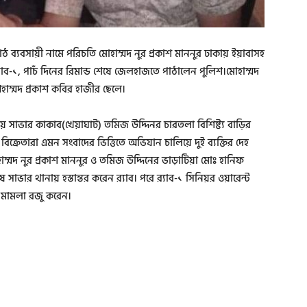
ঠ ব্যবসায়ী নামে পরিচতি মােহাম্মদ নুর প্রকাশ মাননুর ঢাকায় ইয়াবাসহ
্যাব-১, পাচঁ দিনের রিমান্ড শেষে জেলহাজতে পাঠালেন পুলিশ।মােহাম্মদ
হাম্মদ প্রকাশ কবির হাজীর ছেলে।
টায় সাভার কাকাব(খেয়াঘাট) তমিজ উদ্দিনর চারতলা বিশিষ্ট্য বাড়ির
িক্রেতারা এমন সংবাদের ভিত্তিতে অভিযান চালিয়ে দুই ব্যক্তির দেহ
হাম্মদ নুর প্রকাশ মাননুর ও তমিজ উদ্দিনের ভাড়াটিয়া মােঃ হানিফ
সাভার থানায় হস্তান্তর করেন র‌্যাব। পরে র‌্যাব-১ সিনিয়র ওয়ারেন্ট
চ মামলা রজু করেন।