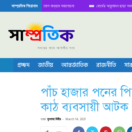
বৈঠক নিয়ে সামাজিক যোগাযোগ মাধ্যমে সমালোচনা
বোর্ডের অনুমোদন ছাড়া সভাপতি ফারুক
সাম্প্রতিক শিরোনাম
ন্ডাক্টর বা চীপ তৈরিতে নিজের শক্ত অবস্থান জানান দিচ্ছে চীন
সময়ের সাথে আগামীর পথে
প্রচ্ছদ
জাতীয়
আন্তর্জাতিক
রাজনীতি
সার
পাঁচ হাজার পনের 
কাঠ ব্যবসায়ী আটক
দ্বারা
মুনতাহা মিহীর
-
March 14, 2021