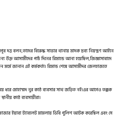
ব দত্ত বলন,তাদের বিরুেদ্ধ সাভার থানায় মাদক দ্রব্য নিয়ন্ত্রণ আইনে
য উক্ত আসামীদের পাচঁ দিনের রিমান্ডে আনা হয়েছিল,জিজ্ঞাসাবাদে
 মর্মে জানান এই কর্মকর্তা। রিমান্ড শেষে আসামীদর জেলহাজতে
 সময় ধরে মােহাম্মদ নুর কাঠ ব্যবসার সাথ জড়িত নই।এর আগেও তক্কক
্থানীয় কাঠ ব্যবসায়ীরা।
ঁ হাজার ইয়াবা ট্যাবলেট মামলায় ডিবি পুলিশ আটক করেছিল এবং সে