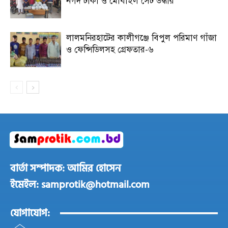
নগদ টাকা ও মোবাইল সেট উদ্ধার
লালমনিরহাটের কালীগঞ্জে বিপুল পরিমাণ গাঁজা
ও ফেন্সিডিলসহ গ্রেফতার-৬
বার্তা সম্পাদক: আমির হোসেন
ইমেইল: samprotik@hotmail.com
যোগাযোগ: