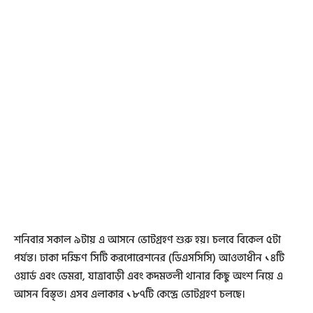
শনিবার সকাল ৯টায় এ আসনে ভোটগ্রহণ শুরু হয়। চলবে বিকেল ৫টা
পর্যন্ত। ঢাকা দক্ষিণ সিটি করপোরেশনের (ডিএসসিসি) আওতাধীন ১৪টি
ওয়ার্ড এবং ডেমরা, যাত্রাবাড়ী এবং কদমতলী থানার কিছু অংশ নিয়ে এ
আসন বিস্তৃত। এসব এলাকার ১৮৭টি কেন্দ্রে ভোটগ্রহণ চলছে।