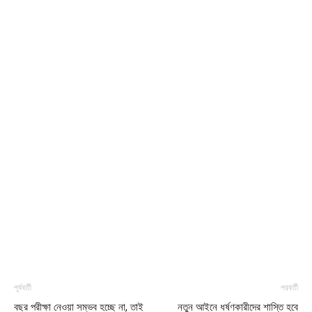
পূর্ববর্তী
পরবর্তী
বছর পরীক্ষা নেওয়া সম্ভব হচ্ছে না, তাই
নতুন আইনে ধর্ষণকারীদের শাস্তি হবে