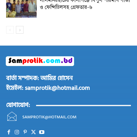
লালমনিরহাটের কালীগঞ্জে বিপুল পরিমাণ গাঁজা
ও ফেন্সিডিলসহ গ্রেফতার-৬
বার্তা সম্পাদক: আমির হোসেন
ইমেইল: samprotik@hotmail.com
যোগাযোগ:
SAMPROTIK@HOTMAIL.COM