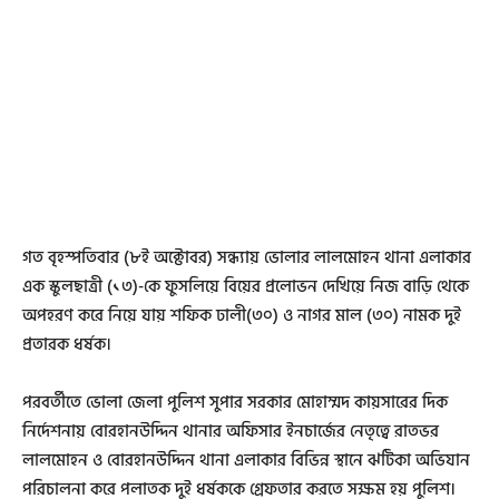
গত বৃহস্পতিবার (৮ই অক্টোবর) সন্ধ্যায় ভোলার লালমোহন থানা এলাকার
এক স্কুলছাত্রী (১৩)-কে ফুসলিয়ে বিয়ের প্রলোভন দেখিয়ে নিজ বাড়ি থেকে
অপহরণ করে নিয়ে যায় শফিক ঢালী(৩০) ও নাগর মাল (৩০) নামক দুই
প্রতারক ধর্ষক।
পরবর্তীতে ভোলা জেলা পুলিশ সুপার সরকার মোহাম্মদ কায়সারের দিক
নির্দেশনায় বোরহানউদ্দিন থানার অফিসার ইনচার্জের নেতৃত্বে রাতভর
লালমোহন ও বোরহানউদ্দিন থানা এলাকার বিভিন্ন স্থানে ঝটিকা অভিযান
পরিচালনা করে পলাতক দুই ধর্ষককে গ্রেফতার করতে সক্ষম হয় পুলিশ।