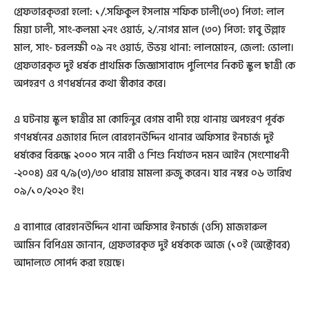
গ্রেফতারকৃতরা হলো: ১/.সফিকুল ইসলাম শফিক ঢালী(৩০) পিতা: লাল
মিয়া ঢালী, সাং-কলমা ২নং ওয়ার্ড, ২/.নাগর মাল (৩০) পিতা: হাবু উল্লাহ
মাল, সাং- চরলক্ষী ০৯ নং ওয়ার্ড, উভয় থানা: লালমোহন, জেলা: ভোলা।
গ্রেফতারকৃত দুই ধর্ষক প্রাথমিক জিজ্ঞাসাবাদে পুলিশের নিকট স্কুল ছাত্রী কে
অপহরণ ও গণধর্ষনের কথা স্বীকার করে।
এ ঘটনায় স্কুল ছাত্রীর মা কোহিনুর বেগম বাদী হয়ে থানায় অপহরণ পূর্বক
গণধর্ষনের এজাহার দিলে বোরহানউদ্দিন থানার অফিসার ইনচার্জ দুই
ধর্ষকের বিরুদ্ধে ২০০০ সনে নারী ও শিশু নির্যাতন দমন আইন (সংশোধনী
-২০০৪) এর ৭/৯(৩)/৩০ ধারায় মামলা রুজু করেন। যার নম্বর ০৬ তারিখ
০৯/১০/২০২০ ইং।
এ ব্যাপারে বোরহানউদ্দিন থানা অফিসার ইনচার্জ (ওসি) মাজহারুল
আমিন বিপিএম জানান, গ্রেফতারকৃত দুই ধর্ষককে আজ (১০ই (অক্টোবর)
আদালতে সোপর্দ করা হয়েছে।