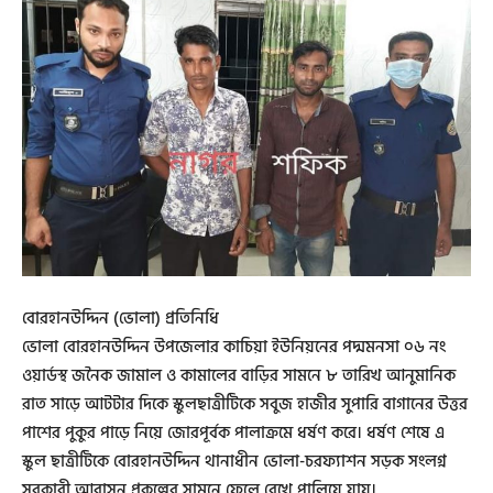
বোরহানউদ্দিন (ভোলা) প্রতিনিধি
ভোলা বোরহানউদ্দিন উপজেলার কাচিয়া ইউনিয়নের পদ্মমনসা ০৬ নং
ওয়ার্ডস্থ জনৈক জামাল ও কামালের বাড়ির সামনে ৮ তারিখ আনুমানিক
রাত সাড়ে আটটার দিকে স্কুলছাত্রীটিকে সবুজ হাজীর সুপারি বাগানের উত্তর
পাশের পুকুর পাড়ে নিয়ে জোরপূর্বক পালাক্রমে ধর্ষণ করে। ধর্ষণ শেষে এ
স্কুল ছাত্রীটিকে বোরহানউদ্দিন থানাধীন ভোলা-চরফ্যাশন সড়ক সংলগ্ন
সরকারী আবাসন প্রকল্পের সামনে ফেলে রেখে পালিয়ে যায়।