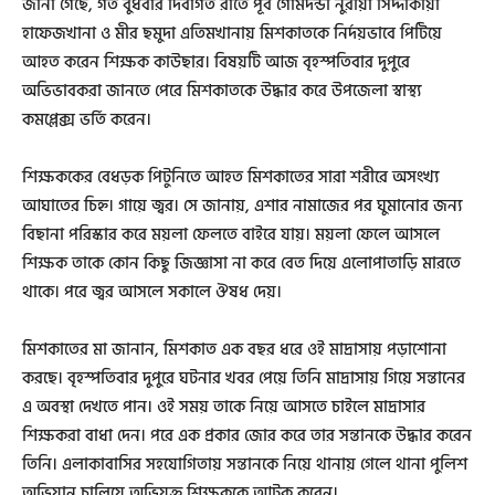
জানা গেছে, গত বুধবার দিবাগত রাতে পূর্ব গোমদন্ডী নুরীয়া সিদ্দীকীয়া
হাফেজখানা ও মীর ছমুদা এতিমখানায় মিশকাতকে নির্দয়ভাবে পিটিয়ে
আহত করেন শিক্ষক কাউছার। বিষয়টি আজ বৃহস্পতিবার দুপুরে
অভিভাবকরা জানতে পেরে মিশকাতকে উদ্ধার করে উপজেলা স্বাস্থ্য
কমপ্লেক্স ভর্তি করেন।
শিক্ষককের বেধড়ক পিটুনিতে আহত মিশকাতের সারা শরীরে অসংখ্য
আঘাতের চিহ্ন। গায়ে জ্বর। সে জানায়, এশার নামাজের পর ঘুমানোর জন্য
বিছানা পরিস্কার করে ময়লা ফেলতে বাইরে যায়। ময়লা ফেলে আসলে
শিক্ষক তাকে কোন কিছু জিজ্ঞাসা না করে বেত দিয়ে এলোপাতাড়ি মারতে
থাকে। পরে জ্বর আসলে সকালে ঔষধ দেয়।
মিশকাতের মা জানান, মিশকাত এক বছর ধরে ওই মাদ্রাসায় পড়াশোনা
করছে। বৃহস্পতিবার দুপুরে ঘটনার খবর পেয়ে তিনি মাদ্রাসায় গিয়ে সন্তানের
এ অবস্থা দেখতে পান। ওই সময় তাকে নিয়ে আসতে চাইলে মাদ্রাসার
শিক্ষকরা বাধা দেন। পরে এক প্রকার জোর করে তার সন্তানকে উদ্ধার করেন
তিনি। এলাকাবাসির সহযোগিতায় সন্তানকে নিয়ে থানায় গেলে থানা পুলিশ
অভিযান চালিয়ে অভিযুক্ত শিক্ষককে আটক করেন।