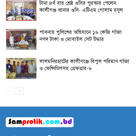
টানা ৪র্থ বার শ্রেষ্ঠ ওসির পুরস্কার পেলেন
কালীগঞ্জ থানার ওসি- এটিএম গোলাম রসুল
পাবনায় পুলিশের অভিযানে ১৬ কেজি গাঁজা
নগদ টাকা ও মোবাইল সেট উদ্ধার
লালমনিরহাটের কালীগঞ্জে বিপুল পরিমাণ গাঁজা
ও ফেন্সিডিলসহ গ্রেফতার-৬