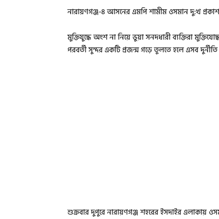
নারায়ণগঞ্জ-৪ আসনের এমপি শামীম ওসমান দু:খ প্রকাশ করে
মুক্তিযুদ্ধে অংশ না নিয়ে ভুয়া সনদধারী ব্যক্তিরা মুক্ত
পরবর্তী সুন্দর একটি প্রজন্ম গড়ে তুলতে হলে এসব দুর্ন
শুক্রবার দুপুরে নারায়ণগঞ্জ শহরের ইসদাইর এলাকায় ও