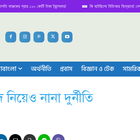
কের প্রায় ১২০ কোটি টাকা ট্রান্সফার!
কি ঘটেছিলো বিডিআর বিদ্রোহে! নেপথ্য কাহিন
াবাংলা
অর্থনীতি
প্রবাস
বিজ্ঞান ও টেক
সামরি
দ নিয়েও নানা দুর্নীতি