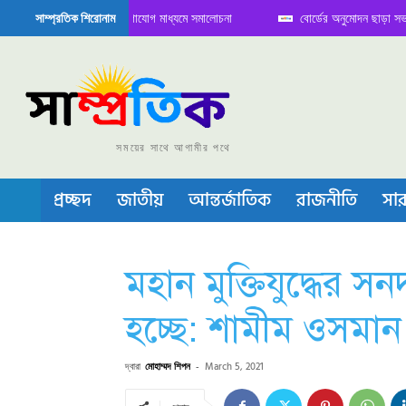
 বৈঠক নিয়ে সামাজিক যোগাযোগ মাধ্যমে সমালোচনা
বোর্ডের অনুমোদন ছাড়া সভাপতি ফারু
সাম্প্রতিক শিরোনাম
কন্ডাক্টর বা চীপ তৈরিতে নিজের শক্ত অবস্থান জানান দিচ্ছে চীন
সময়ের সাথে আগামীর পথে
প্রচ্ছদ
জাতীয়
আন্তর্জাতিক
রাজনীতি
সার
মহান মুক্তিযুদ্ধের সন
হচ্ছে: শামীম ওসমান
দ্বারা
মোহাম্মদ শিপন
-
March 5, 2021