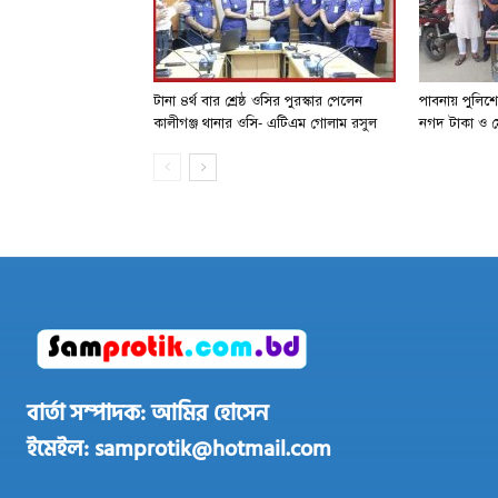
টানা ৪র্থ বার শ্রেষ্ঠ ওসির পুরস্কার পেলেন
পাবনায় পুলিশ
কালীগঞ্জ থানার ওসি- এটিএম গোলাম রসুল
নগদ টাকা ও ম
বার্তা সম্পাদক: আমির হোসেন
ইমেইল: samprotik@hotmail.com