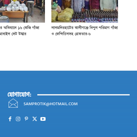
ের অভিযানে ১৬ কেজি গাঁজা
লালমনিরহাটের কালীগঞ্জে বিপুল পরিমাণ গাঁজা
োবাইল সেট উদ্ধার
ও ফেন্সিডিলসহ গ্রেফতার-৬
যোগাযোগ:
SAMPROTIK@HOTMAIL.COM