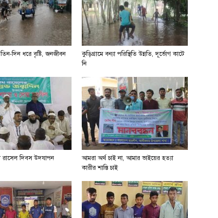
না তিন-দিন ধরে বৃষ্টি, জনজীবন
কুড়িগ্রামে বন্যা পরিস্থিতি উন্নতি, দূর্ভোগ কাটে
নি
খ রাসেল দিবস উদযাপন
আমরা অর্থ চাই না, আমার ভাইয়ের হত্যা
কারীর শাস্তি চাই